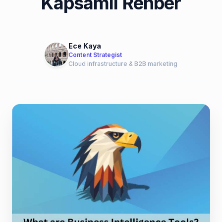
Kapsamlı Rehber
Ece Kaya
Content Strategist
Cloud infrastructure & B2B marketing