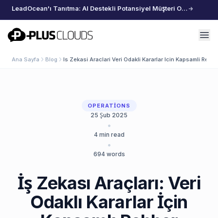
LeadOcean'ı Tanıtma: AI Destekli Potansiyel Müşteri Oluşturma, Özenle Seçilmiş Veriler, Zahmetsiz Büyüme
PlusClouds
Ana Sayfa
Blog
Is Zekasi Araclari Veri Odakli Kararlar Icin Kapsamli Rehbe
OPERATIONS
25 Şub 2025
•
4
min read
•
694
words
İş Zekası Araçları: Veri
Odaklı Kararlar İçin