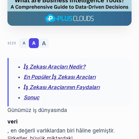
A
A
A
SIZE
İş Zekası Araçları Nedir?
En Popüler İş Zekası Araçları
İş Zekası Araçlarının Faydaları
Sonuç
Günümüz iş dünyasında
veri
, en değerli varlıklardan biri hâline gelmiştir.
Şirketler, büyük miktardaki