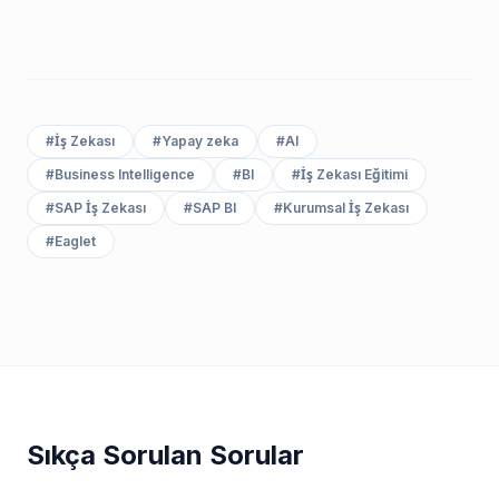
#
İş Zekası
#
Yapay zeka
#
AI
#
Business Intelligence
#
BI
#
İş Zekası Eğitimi
#
SAP İş Zekası
#
SAP BI
#
Kurumsal İş Zekası
#
Eaglet
Sıkça Sorulan Sorular