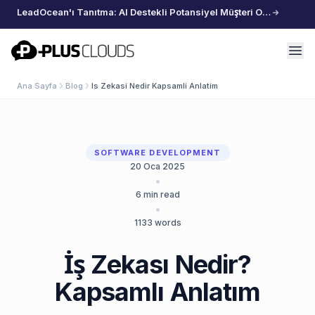
LeadOcean'ı Tanıtma: AI Destekli Potansiyel Müşteri Oluşturma, Özenle Seçilmiş Veriler, Zahmetsiz Büyüme
PlusClouds
Ana Sayfa
Blog
Is Zekasi Nedir Kapsamli Anlatim
SOFTWARE DEVELOPMENT
20 Oca 2025
•
6
min read
•
1133
words
İş Zekası Nedir?
Kapsamlı Anlatım