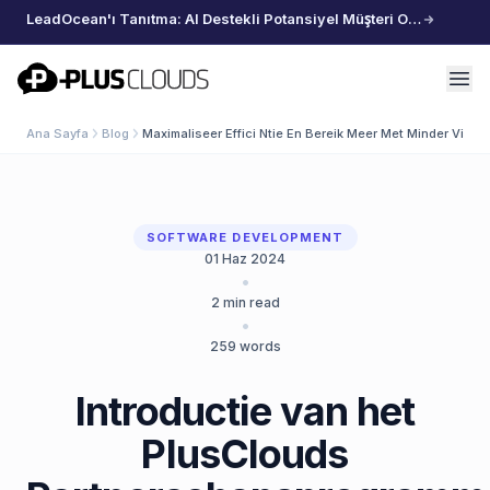
LeadOcean'ı Tanıtma: AI Destekli Potansiyel Müşteri Oluşturma, Özenle Seçilmiş Veriler, Zahmetsiz Büyüme
PlusClouds
Ana Sayfa
Blog
Maximaliseer Effici Ntie En Bereik Meer Met Minder Via 
SOFTWARE DEVELOPMENT
01 Haz 2024
•
2
min read
•
259
words
Introductie van het
PlusClouds