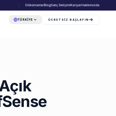
Dökümanlar
Blog
Satış İletişimi
Kariyer
Hakkımızda
TÜRKIYE
ÜCRETSIZ BAŞLAYIN
 Açık
PfSense