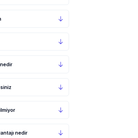
m
 nedir
siniz
ilmiyor
antajı nedir