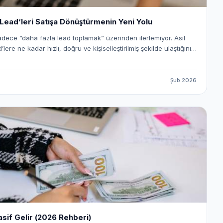
ad’leri Satışa Dönüştürmenin Yeni Yolu
sadece “daha fazla lead toplamak” üzerinden ilerlemiyor. Asıl
’lere ne kadar hızlı, doğru ve kişiselleştirilmiş şekilde ulaştığınız.
kileşim oranlarıyla en güçlü iletişim kanallarından biri
sinde bu süreci tamamen otomatik ve ölçeklenebilir hale
Şub 2026
gelen lead’leri satışa dönüştürmeyi ve bu süreci nasıl optimize
ele alıyoruz.
asif Gelir (2026 Rehberi)