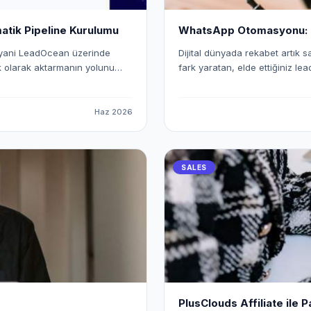
tik Pipeline Kurulumu
WhatsApp Otomasyonu: Le
 yani LeadOcean üzerinde
Dijital dünyada rekabet artık 
ik olarak aktarmanın yolunu
fark yaratan, elde ettiğiniz lead
tan uca dijital bir köprü
Bu noktada WhatsApp, yüksek et
eceğinizi adım adım ele
olurken; n8n gibi araçlar saye
getirmek mümkün. Bu yazıda, n8n kullanarak WhatsApp otomasyonu kurmayı, Eaglet ve
Haz 2026
Leadocean gibi platformlardan 
edebileceğinizi detaylı şekilde 
SALES
PlusClouds Affiliate ile P