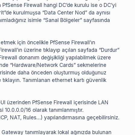
 PfSense Firewall hangi DC’de kurulu ise o DC’yi
rit”de kurulmuşsa “Data Center Nod” da aynısı
anımladığınız isimle “Sanal Bölgeler” sayfasında
etmek için öncelikle PfSense Firewall’ın
rewall’ın üzerine tıklayıp açılan sayfada “Durdur”
Firewall donanım değişikliği yapılabilmek üzere
isinde “Hardware/Network Cards” sekmelerine
içerisinde daha önceden oluşturmuş olduğunuz
 tıklayın. Tanımlanan ethernet kartı güvenlik
UI üzerinden PfSense Firewall içerisinde LAN
si 10.0.0.0/16 olarak tanımlanmıştır.
HCP, NAT, Rules…) yapılandırmasına geçebilirsiniz.
S Gateway tanımlayarak lokal ağınızda bulunan