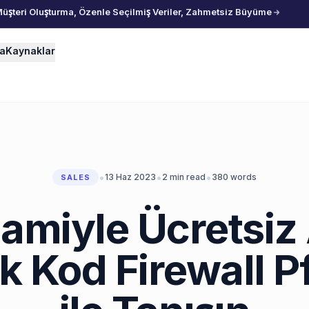
Müşteri Oluşturma, Özenle Seçilmiş Veriler, Zahmetsiz Büyüme
ma
Kaynaklar
•
•
•
13 Haz 2023
2
min read
380
words
SALES
miyle Ücretsiz
 Kod Firewall 