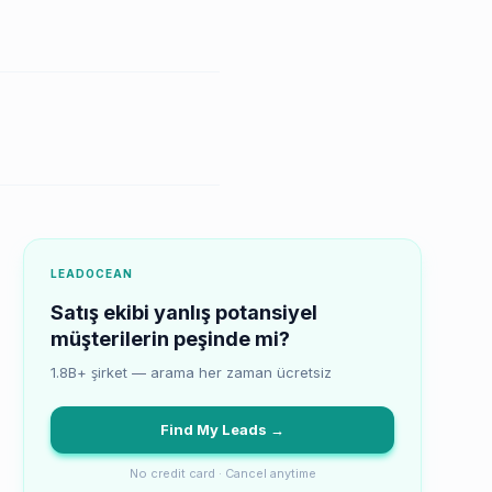
LEADOCEAN
Satış ekibi yanlış potansiyel
müşterilerin peşinde mi?
1.8B+ şirket — arama her zaman ücretsiz
Find My Leads →
No credit card · Cancel anytime