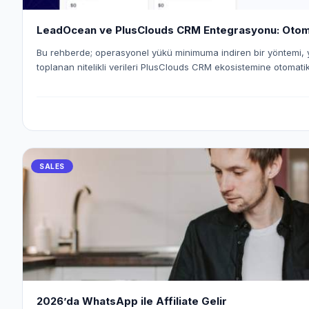
LeadOcean ve PlusClouds CRM Entegrasyonu: Otoma
Bu rehberde; operasyonel yükü minimuma indiren bir yöntemi,
toplanan nitelikli verileri PlusClouds CRM ekosistemine otomat
inceleyeceğiz. "Workspace Pusher" mekanizmasını kullanarak uç
kuracak ve satış süreçlerinizi nasıl tam otomatik hale getirebil
alacağız.
SALES
2026’da WhatsApp ile Affiliate Gelir