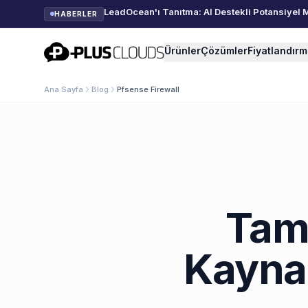
LeadOcean'ı Tanıtma: AI Destekli Potansiyel 
HABERLER
PlusClouds
Ürünler
Çözümler
Fiyatlandır
Ana Sayfa
Blog
Pfsense Firewall
Tama
Kaynak