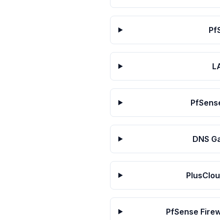
Pf
LA
PfSense
DNS Gat
PlusClou
PfSense Firewa