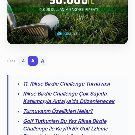
A
A
A
SIZE
11. Rikse Birdie Challenge Turnuvası
Rikse Birdie Challenge Çok Sayıda
Katılımcıyla Antalya’da Düzenlenecek
Turnuvanın Özellikleri Neler?
Golf Tutkunları Bu Yaz Rikse Birdie
Challenge ile Keyifli Bir Golf İzleme