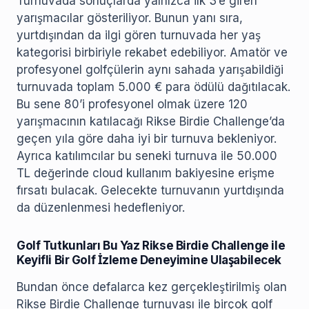
Turnuvada sonuçlarda yalnızca ilk 3’e giren
yarışmacılar gösteriliyor. Bunun yanı sıra,
yurtdışından da ilgi gören turnuvada her yaş
kategorisi birbiriyle rekabet edebiliyor. Amatör ve
profesyonel golfçülerin aynı sahada yarışabildiği
turnuvada toplam 5.000 € para ödülü dağıtılacak.
Bu sene 80’i profesyonel olmak üzere 120
yarışmacının katılacağı Rikse Birdie Challenge’da
geçen yıla göre daha iyi bir turnuva bekleniyor.
Ayrıca katılımcılar bu seneki turnuva ile 50.000
TL değerinde cloud kullanım bakiyesine erişme
fırsatı bulacak. Gelecekte turnuvanın yurtdışında
da düzenlenmesi hedefleniyor.
Golf Tutkunları Bu Yaz Rikse Birdie Challenge ile
Keyifli Bir Golf İzleme Deneyimine Ulaşabilecek
Bundan önce defalarca kez gerçekleştirilmiş olan
Rikse Birdie Challenge turnuvası ile birçok golf