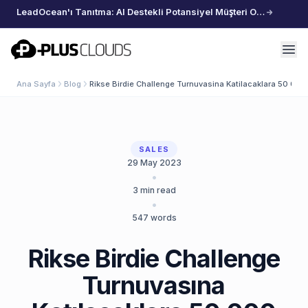
LeadOcean'ı Tanıtma: AI Destekli Potansiyel Müşteri Oluşturma, Özenle Seçilmiş Veriler, Zahmetsiz Büyüme
PlusClouds
Ana Sayfa
Blog
Rikse Birdie Challenge Turnuvasina Katilacaklara 50 000 
SALES
29 May 2023
•
3
min read
•
547
words
Rikse Birdie Challenge
Turnuvasına