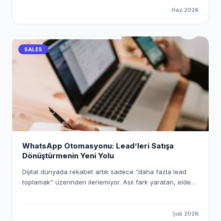
mekanizmasını kullanarak uçtan uca dijital bir köprü
Haz 2026
kuracak ve satış süreçlerinizi nasıl tam otomatik hale
getirebileceğinizi adım adım ele alacağız.
SALES
WhatsApp Otomasyonu: Lead’leri Satışa
Dönüştürmenin Yeni Yolu
Dijital dünyada rekabet artık sadece “daha fazla lead
toplamak” üzerinden ilerlemiyor. Asıl fark yaratan, elde
ettiğiniz lead’lere ne kadar hızlı, doğru ve kişiselleştirilmiş
şekilde ulaştığınız. Bu noktada WhatsApp, yüksek
etkileşim oranlarıyla en güçlü iletişim kanallarından biri
Şub 2026