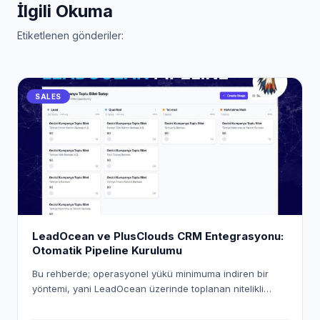
İlgili Okuma
Etiketlenen gönderiler:
SALES
LeadOcean ve PlusClouds CRM Entegrasyonu:
Otomatik Pipeline Kurulumu
Bu rehberde; operasyonel yükü minimuma indiren bir
yöntemi, yani LeadOcean üzerinde toplanan nitelikli
verileri PlusClouds CRM ekosistemine otomatik olarak
aktarmanın yolunu inceleyeceğiz. "Workspace Pusher"