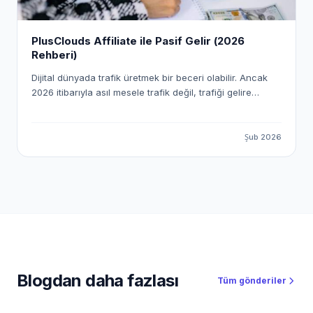
PlusClouds Affiliate ile Pasif Gelir (2026
Rehberi)
Dijital dünyada trafik üretmek bir beceri olabilir. Ancak
2026 itibarıyla asıl mesele trafik değil, trafiği gelire
dönüştürme sistemi kurmak. Affiliate marketing (satış
ortaklığı) yıllardır var. Fakat artık Amazon’dan düşük
komisyonlu ürün satma dönemi kapandı. Gerçek kazanç;
Şub 2026
yüksek sepet tutarlı, B2B SaaS odaklı ve sürekliliği olan
sistemlerde. İşte tam bu noktada PlusClouds devreye
giriyor. 2026’da PlusClouds ile pasif gelir imparatorluğu
kurmak artık çok basit. PlusClouds yalnızca bir bulut
bilişim sağlayıcısı değil; affiliate’ler için yüksek
komisyonlu, ölçeklenebilir ve araç destekli bir gelir
ekosistemi sunuyor.
Blogdan daha fazlası
Tüm gönderiler