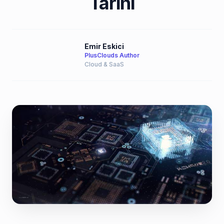
Tarihi
Emir Eskici
PlusClouds Author
Cloud & SaaS