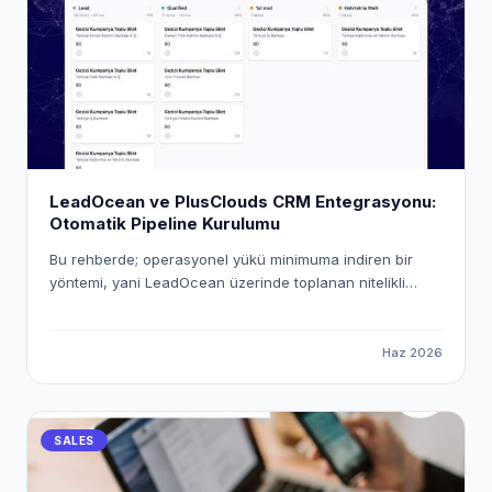
LeadOcean ve PlusClouds CRM Entegrasyonu:
Otomatik Pipeline Kurulumu
Bu rehberde; operasyonel yükü minimuma indiren bir
yöntemi, yani LeadOcean üzerinde toplanan nitelikli
verileri PlusClouds CRM ekosistemine otomatik olarak
aktarmanın yolunu inceleyeceğiz. "Workspace Pusher"
mekanizmasını kullanarak uçtan uca dijital bir köprü
Haz 2026
kuracak ve satış süreçlerinizi nasıl tam otomatik hale
getirebileceğinizi adım adım ele alacağız.
SALES