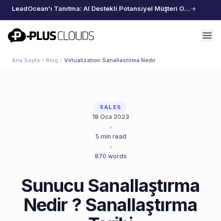
LeadOcean'ı Tanıtma: AI Destekli Potansiyel Müşteri Oluşturma, Özenle Seçilmiş Veriler, Zahmetsiz Büyüme
PlusClouds
Ana Sayfa
Blog
Virtualization Sanallastirma Nedir
SALES
18 Oca 2023
•
5
min read
•
870
words
Sunucu Sanallaştırma
Nedir ? Sanallaştırma