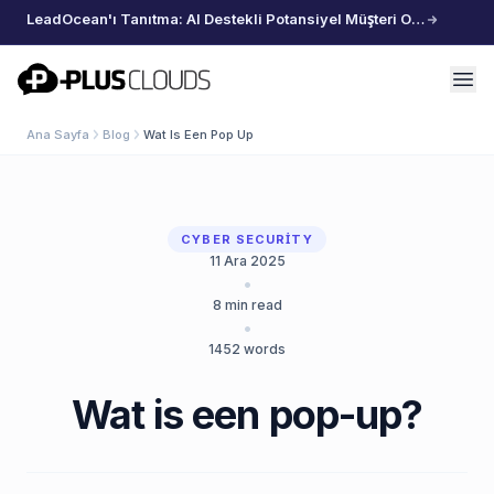
LeadOcean'ı Tanıtma: AI Destekli Potansiyel Müşteri Oluşturma, Özenle Seçilmiş Veriler, Zahmetsiz Büyüme
PlusClouds
Ana Sayfa
Blog
Wat Is Een Pop Up
CYBER SECURITY
11 Ara 2025
•
8
min read
•
1452
words
Wat is een pop-up?