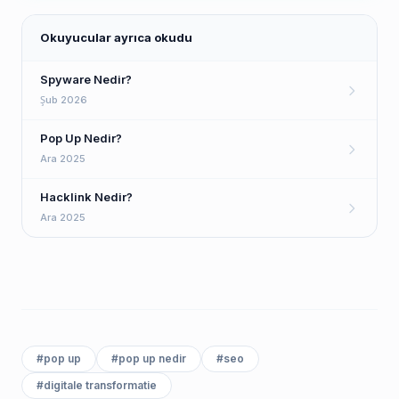
Okuyucular ayrıca okudu
Spyware Nedir?
Şub 2026
Pop Up Nedir?
Ara 2025
Hacklink Nedir?
Ara 2025
#
pop up
#
pop up nedir
#
seo
#
digitale transformatie