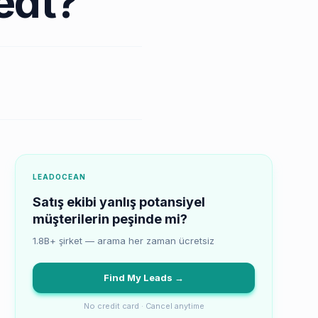
edt?
LEADOCEAN
Satış ekibi yanlış potansiyel
müşterilerin peşinde mi?
1.8B+ şirket — arama her zaman ücretsiz
Find My Leads →
No credit card · Cancel anytime