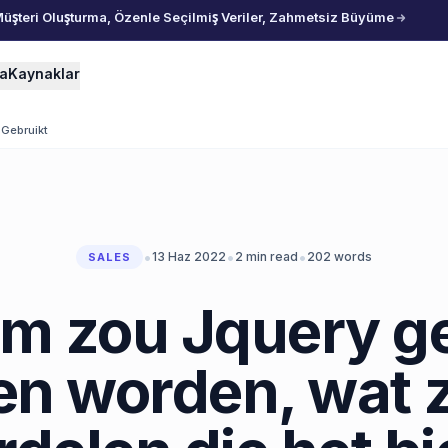
Müşteri Oluşturma, Özenle Seçilmiş Veriler, Zahmetsiz Büyüme
ma
Kaynaklar
Gebruikt
•
•
•
13 Haz 2022
2
min read
202
words
SALES
m zou Jquery g
n worden, wat z