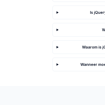
Is jQuer
W
Waarom is jQ
Wanneer moet