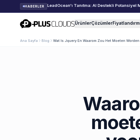
LeadOcean'ı Tanıtma: AI Destekli Potansiyel 
HABERLER
PlusClouds
Ürünler
Çözümler
Fiyatlandır
Ana Sayfa
Blog
Wat Is Jquery En Waarom Zou Het Moeten Worden 
Waaro
moete