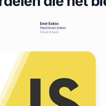
rdelen die het bi
Emir Eskici
PlusClouds Author
Cloud & SaaS