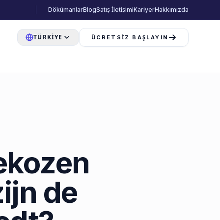
Dökümanlar
Blog
Satış İletişimi
Kariyer
Hakkımızda
TÜRKIYE
ÜCRETSIZ BAŞLAYIN
ekozen
ijn de