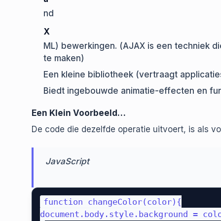
nd
X
ML) bewerkingen. (AJAX is een techniek die 
te maken)
Een kleine bibliotheek (vertraagt applicaties
Biedt ingebouwde animatie-effecten en func
Een Klein Voorbeeld…
De code die dezelfde operatie uitvoert, is als vo
JavaScript
function changeColor(color){

document.body.style.background = colo