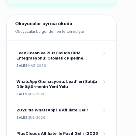
Okuyucular ayrıca okudu
Okuyucular bu gönderileri tercih ediyor
LeadOcean ve PlusClouds CRM
Entegrasyonu: Otomatik Pipeline
Kurulumu
SALES
HAZ 2026
WhatsApp Otomasyonu: Lead’leri Satışa
Dönüştürmenin Yeni Yolu
SALES
ŞUB 2026
2026’da WhatsApp ile Affiliate Gelir
SALES
ŞUB 2026
PlusClouds Affiliate ile Pasif Gelir (2026