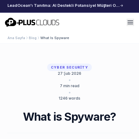
LeadOcean'ı Tanıtma: AI Destekli Potansiyel Müşteri Oluşturma, Özenle Seçilmiş Veriler, Zahmetsiz Büyüme
PlusClouds
Ana Sayfa
Blog
What Is Spyware
CYBER SECURITY
27 Şub 2026
•
7
min read
•
1246
words
What is Spyware?