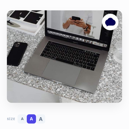
A
A
A
SIZE