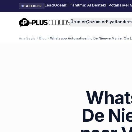
LeadOcean'ı Tanıtma: AI Destekli Potansiyel 
HABERLER
PlusClouds
Ürünler
Çözümler
Fiyatlandır
Ana Sayfa
Blog
Whatsapp Automatisering De Nieuwe Manier Om L
What
De Ni