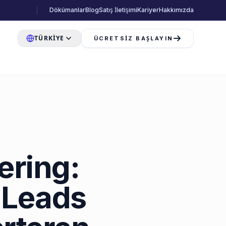
Dökümanlar
Blog
Satış İletişimi
Kariyer
Hakkımızda
TÜRKIYE
ÜCRETSIZ BAŞLAYIN
ring:
 Leads