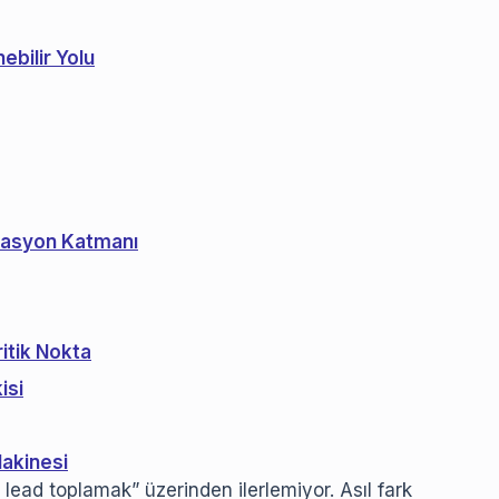
bilir Yolu
omasyon Katmanı
itik Nokta
isi
akinesi
 lead toplamak” üzerinden ilerlemiyor. Asıl fark