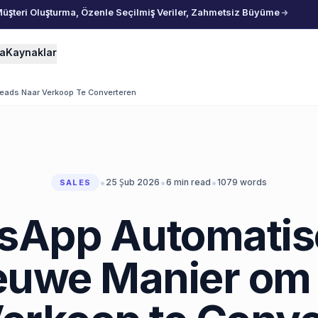
Müşteri Oluşturma, Özenle Seçilmiş Veriler, Zahmetsiz Büyüme
ma
Kaynaklar
eads Naar Verkoop Te Converteren
•
•
•
25 Şub 2026
6
min read
1079
words
SALES
sApp Automatise
euwe Manier om