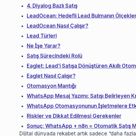
4. Diyalog Bazlı Satış
LeadOcean: Hedefli Lead Bulmanın Ölçeklene
LeadOcean Nasıl Çalışır?
Lead Türleri
Ne İşe Yarar?
Satış Sürecindeki Rolü
Eaglet: Lead’i Satışa Dönüştüren Akıllı Ot
Eaglet Nasıl Çalışır?
Otomasyon Mantığı
WhatsApp Mesaj Yazımı: Satışı Belirleyen Kr
WhatsApp Otomasyonunun İşletmelere Etk
Riskler ve Dikkat Edilmesi Gerekenler
Sonuç: WhatsApp + n8n = Otomatik Satış M
Dijital dünyada rekabet artık sadece “daha fazla