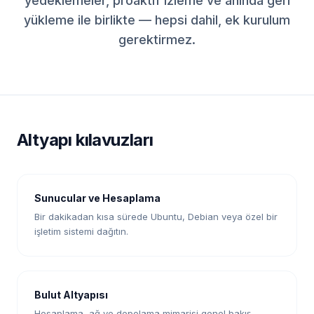
yedeklemeler, proaktif izleme ve anında geri
yükleme ile birlikte — hepsi dahil, ek kurulum
gerektirmez.
Altyapı kılavuzları
Sunucular ve Hesaplama
Bir dakikadan kısa sürede Ubuntu, Debian veya özel bir
işletim sistemi dağıtın.
Bulut Altyapısı
Hesaplama, ağ ve depolama mimarisi genel bakış.