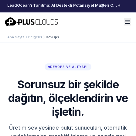
LeadOcean'ı Tanıtma: AI Destekli Potansiyel Müşteri Oluşturma, Özenle Seçilmiş Veriler, Zahmetsiz Büyüme
PlusClouds
Ana Sayfa
Belgeler
DevOps
DEVOPS VE ALTYAPI
Sorunsuz bir şekilde
dağıtın, ölçeklendirin ve
işletin.
Üretim seviyesinde bulut sunucuları, otomatik