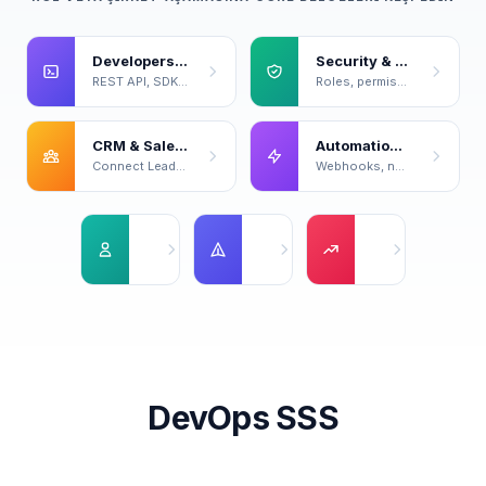
Developers & Power Users
Security & Compliance
REST API, SDKs, code samples, live playground.
Roles, permissions, certifications, data handling.
CRM & Sales Ops
Automation & Integrations
Connect LeadOcean to your CRM and sales workflow.
Webhooks, n8n, and push leads anywhere automatically.
Solo Founders
Startups
Series A+
No team yet — optimize for speed and cost.
Small team forming, first real custome
Dedicated functions
DevOps SSS