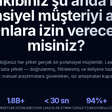
kibiniz şu anda
siyel müşteriyi a
nlara izin verec
misiniz?
üğünüz her şirket gerçek bir potansiyel müşteridir. Le
azla şirketi — doğrulanmış, filtrelenmiş ve iletişime ha
z manuel araştırmalara güvenirken, siz anlaşmaları kap
1.8B+
< 30 sn
94%+
IRKETLER DIZINLENDI
1.000 LEAD ELDE ETMEK IÇIN
İLETIŞIM DOĞRULU