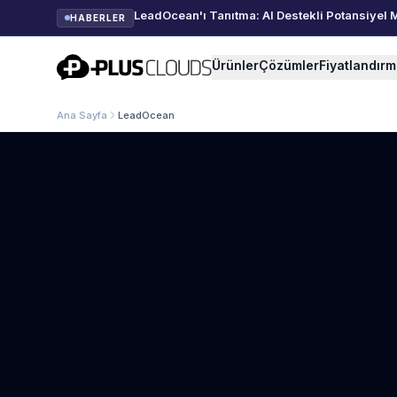
LeadOcean'ı Tanıtma: AI Destekli Potansiyel 
HABERLER
PlusClouds
Ürünler
Çözümler
Fiyatlandır
Ana Sayfa
LeadOcean