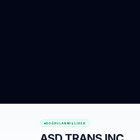
DOĞRULANMIŞ LIDER
ASD TRANS INC