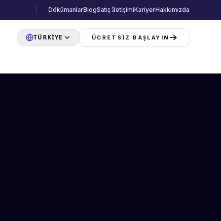
Dökümanlar
Blog
Satış İletişimi
Kariyer
Hakkımızda
TÜRKIYE
ÜCRETSIZ BAŞLAYIN