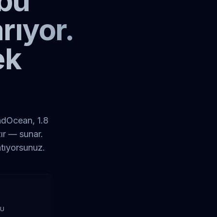
 bu
rıyor.
ek
adOcean, 1.8
zır — sunar.
atıyorsunuz.
ĞU