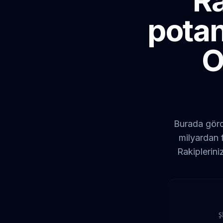
Ra
potan
O
Burada görd
milyardan f
Rakiplerini
Ş