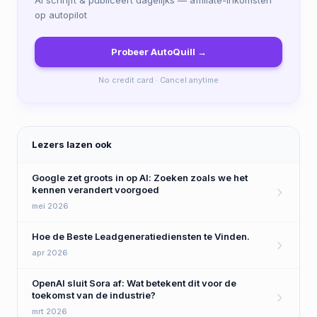
AI schrijft & publiceert dagelijks — affiliate-inkomsten
op autopilot
Probeer AutoQuill →
No credit card · Cancel anytime
Lezers lazen ook
Google zet groots in op AI: Zoeken zoals we het
kennen verandert voorgoed
mei 2026
Hoe de Beste Leadgeneratiediensten te Vinden.
apr 2026
OpenAI sluit Sora af: Wat betekent dit voor de
toekomst van de industrie?
mrt 2026