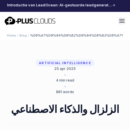
Introductie van LeadOcean: AI-gestuurde leadgeneratie, samengestelde data, moeiteloos schalen
PlusClouds
Home
Blog
%D8%A7%D9%84%D8%B2%D9%84%D8%B2%D8%A7%D9
ARTIFICIAL INTELLIGENCE
25 apr 2025
•
4
min read
•
881
words
الزلزال والذكاء الاصطناعي