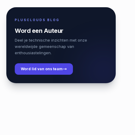
PLUSCLOUDS BLOG
Word een Auteur
Deel je technische inzichten met onze
wereldwijde gemeenschap van
enthousiastelingen.
Word lid van ons team