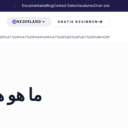
Documentatie
Blog
Contact Sales
Vacatures
Over ons
NEDERLAND
GRATIS BEGINNEN
D8%A1 %D8%A7%D9%84%D8%A7%D8%B5%D8%B7%D9%86%D8%A7%D8%
ما هو 