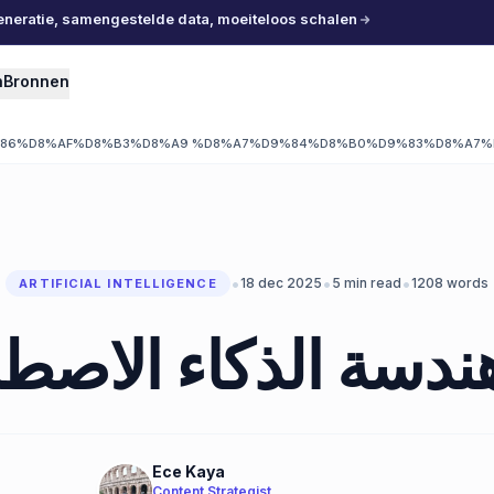
eneratie, samengestelde data, moeiteloos schalen
n
Bronnen
%86%D8%AF%D8%B3%D8%A9 %D8%A7%D9%84%D8%B0%D9%83%D8%A7%
•
•
•
18 dec 2025
5
min read
1208
words
ARTIFICIAL INTELLIGENCE
هندسة الذكاء الاصط
Ece Kaya
Content Strategist