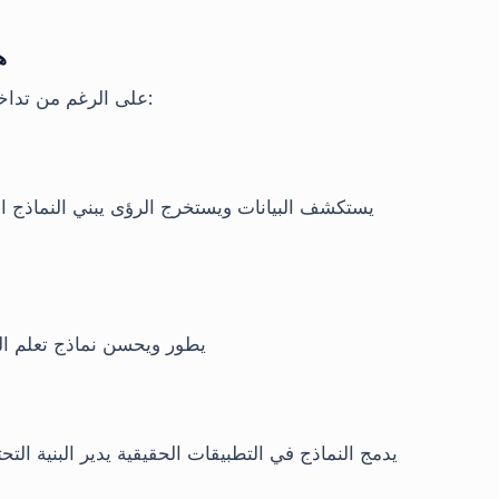
ه
على الرغم من تداخل هذه الأدوار، إلا أن مجالات تركيزها تختلف بشكل كبير:
يستكشف البيانات ويستخرج الرؤى يبني النماذج الأ
يطور ويحسن نماذج تعلم الآ
يدمج النماذج في التطبيقات الحقيقية يدير البنية التح