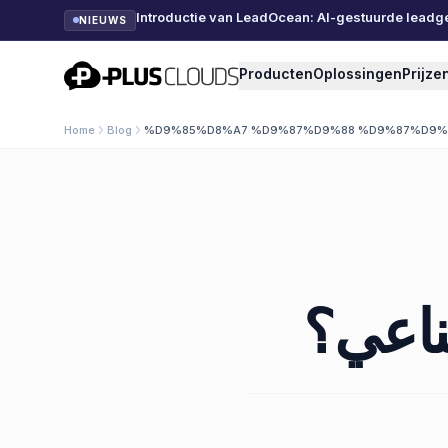
Introductie van LeadOcean: AI-gestuurde leadg
NIEUWS
PlusClouds
Producten
Oplossingen
Prijze
Home
Blog
%D9%85%D8%A7 %D9%87%D9%88 %D9%87%D9
ناعي؟