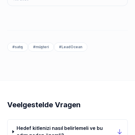
#
satış
#
müşteri
#
LeadOcean
Veelgestelde Vragen
Hedef kitlenizi nasıl belirlemeli ve bu