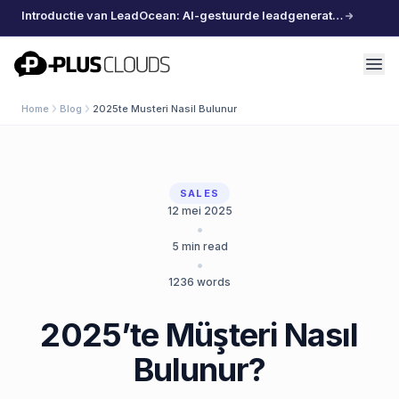
Introductie van LeadOcean: AI-gestuurde leadgeneratie, samengestelde data, moeiteloos schalen
PlusClouds
Home
Blog
2025te Musteri Nasil Bulunur
SALES
12 mei 2025
•
5
min read
•
1236
words
2025’te Müşteri Nasıl
Bulunur?