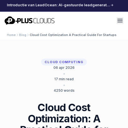
Introductie van LeadOcean: AI-gestuurde leadgeneratie, samengestelde data, moeiteloos schalen
PlusClouds
Home
Blog
Cloud Cost Optimization A Practical Guide For Startups
CLOUD COMPUTING
06 apr 2026
•
17
min read
•
4250
words
Cloud Cost
Optimization: A