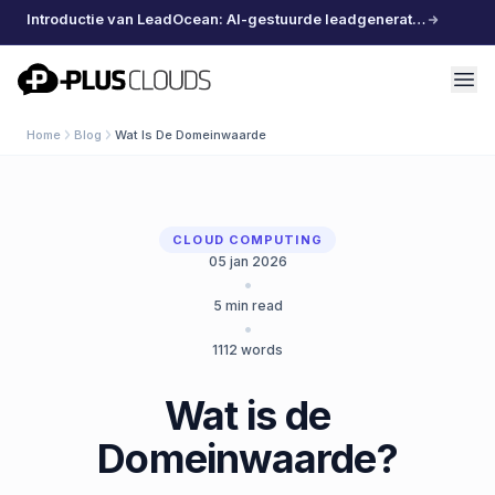
Introductie van LeadOcean: AI-gestuurde leadgeneratie, samengestelde data, moeiteloos schalen
PlusClouds
Home
Blog
Wat Is De Domeinwaarde
CLOUD COMPUTING
05 jan 2026
•
5
min read
•
1112
words
Wat is de
Domeinwaarde?