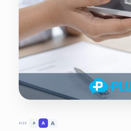
A
A
A
SIZE