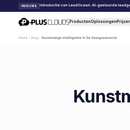
Introductie van LeadOcean: AI-gestuurde leadg
NIEUWS
PlusClouds
Producten
Oplossingen
Prijze
Home
Blog
Kunstmatige Intelligentie In De Vastgoedsector
Kunstma