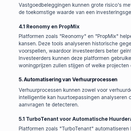
Vastgoedbeleggingen kunnen grote risico's met
de toekomstige waarde van een investeringsgeb
4.1 Reonomy en PropMix
Platformen zoals "Reonomy" en "PropMix" helpen
kansen. Deze tools analyseren historische geg
voorspellen, waardoor investeerders beter geï
Investeerders kunnen deze platformen gebruike
woningprijzen zullen stijgen of welke projecte
5. Automatisering van Verhuurprocessen
Verhuurprocessen kunnen zowel voor verhuurder
intelligentie kan huurtoepassingen analyseren 
aanvragen te detecteren.
5.1 TurboTenant voor Automatische Huurder
Platformen zoals "TurboTenant" automatiseren