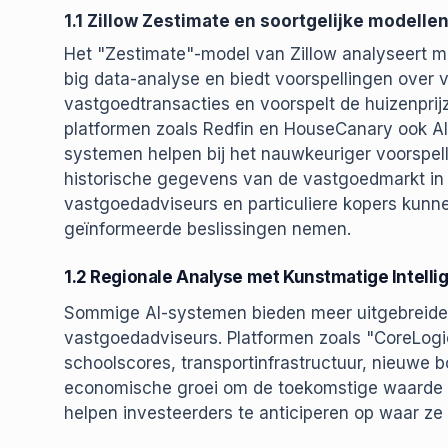
1.1 Zillow Zestimate en soortgelijke modelle
Het "Zestimate"-model van Zillow analyseert m
big data-analyse en biedt voorspellingen over
vastgoedtransacties en voorspelt de huizenprij
platformen zoals Redfin en HouseCanary ook AI
systemen helpen bij het nauwkeuriger voorspel
historische gegevens van de vastgoedmarkt in 
vastgoedadviseurs en particuliere kopers kunne
geïnformeerde beslissingen nemen.
1.2 Regionale Analyse met Kunstmatige Intelli
Sommige AI-systemen bieden meer uitgebreide 
vastgoedadviseurs. Platformen zoals "CoreLogic"
schoolscores, transportinfrastructuur, nieuwe 
economische groei om de toekomstige waarde va
helpen investeerders te anticiperen op waar z