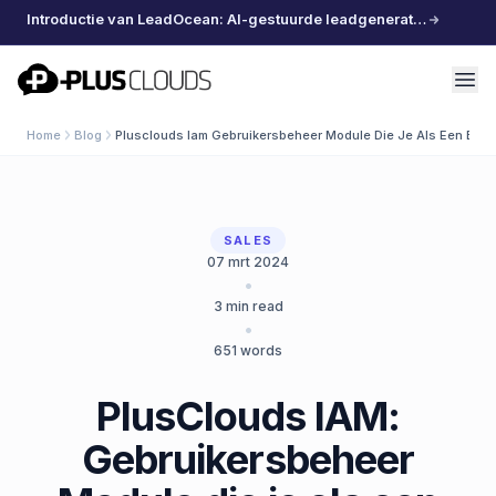
Introductie van LeadOcean: AI-gestuurde leadgeneratie, samengestelde data, moeiteloos schalen
PlusClouds
Home
Blog
Plusclouds Iam Gebruikersbeheer Module Die Je Als Een Baby
SALES
07 mrt 2024
•
3
min read
•
651
words
PlusClouds IAM:
Gebruikersbeheer