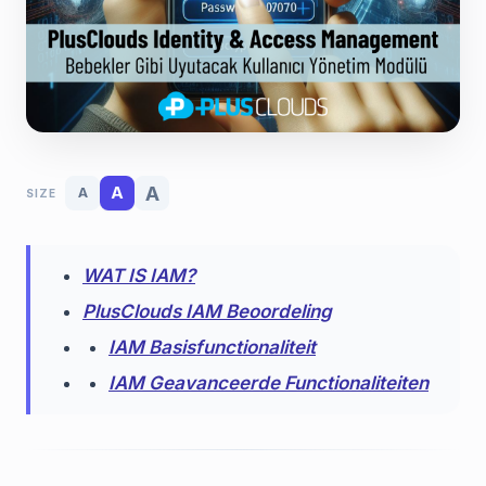
A
A
A
SIZE
WAT IS IAM?
PlusClouds IAM Beoordeling
IAM Basisfunctionaliteit
IAM Geavanceerde Functionaliteiten