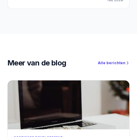
feb 2026
Ancak burada da eski dönem kapandı. “Canım ne isterse
onu çekerim” dönemi bitti. Peki YouTube’dan Affiliate
gelir nasıl üretilir? Bugün YouTube’dan gerçekten para
kazanan kanallar, kendini yalnızca içerik üreticisi olarak
değil; affiliate odaklı dijital yayıncı olarak konumlandırıyor.
Bu yazıda, YouTube’u bir hobi olmaktan çıkarıp SEO +
affiliate gelir makinesi hâline nasıl getirebileceğinizi adım
adım ele alıyoruz.
Meer van de blog
Alle berichten