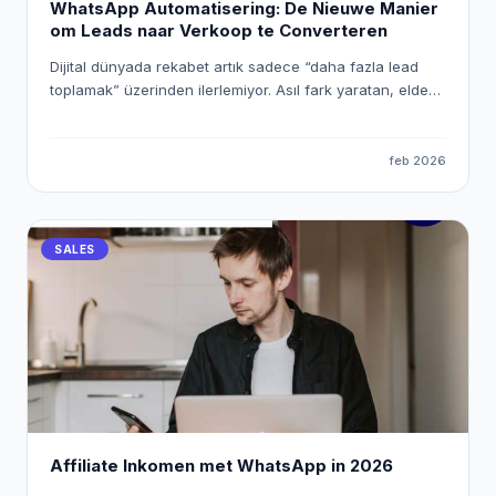
WhatsApp Automatisering: De Nieuwe Manier
om Leads naar Verkoop te Converteren
Dijital dünyada rekabet artık sadece “daha fazla lead
toplamak” üzerinden ilerlemiyor. Asıl fark yaratan, elde
ettiğiniz lead’lere ne kadar hızlı, doğru ve kişiselleştirilmiş
şekilde ulaştığınız. Bu noktada WhatsApp, yüksek
etkileşim oranlarıyla en güçlü iletişim kanallarından biri
feb 2026
olurken; n8n gibi araçlar sayesinde bu süreci tamamen
otomatik ve ölçeklenebilir hale getirmek mümkün. Bu
yazıda, n8n kullanarak WhatsApp otomasyonu kurmayı,
SALES
Eaglet ve Leadocean gibi platformlardan gelen lead’leri
satışa dönüştürmeyi ve bu süreci nasıl optimize
edebileceğinizi detaylı şekilde ele alıyoruz.
Affiliate Inkomen met WhatsApp in 2026