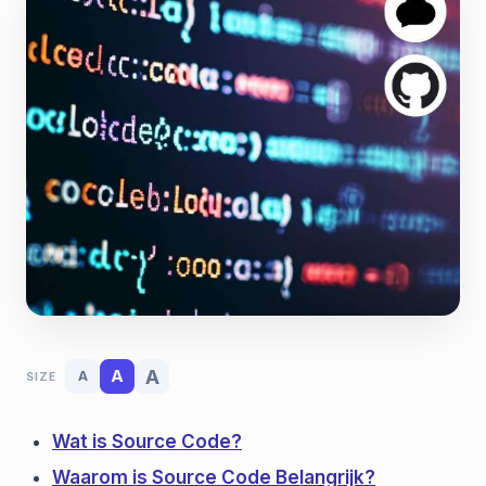
A
A
A
SIZE
Wat is Source Code?
Waarom is Source Code Belangrijk?