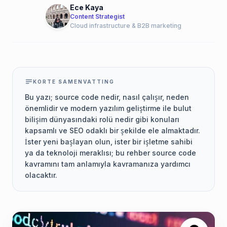
Ece Kaya
Content Strategist
Cloud infrastructure & B2B marketing
KORTE SAMENVATTING
Bu yazı; source code nedir, nasıl çalışır, neden
önemlidir ve modern yazılım geliştirme ile bulut
bilişim dünyasındaki rolü nedir gibi konuları
kapsamlı ve SEO odaklı bir şekilde ele almaktadır.
İster yeni başlayan olun, ister bir işletme sahibi
ya da teknoloji meraklısı; bu rehber source code
kavramını tam anlamıyla kavramanıza yardımcı
olacaktır.