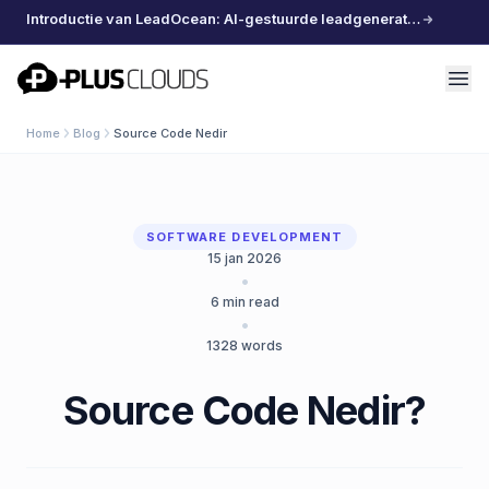
Introductie van LeadOcean: AI-gestuurde leadgeneratie, samengestelde data, moeiteloos schalen
PlusClouds
Home
Blog
Source Code Nedir
SOFTWARE DEVELOPMENT
15 jan 2026
•
6
min read
•
1328
words
Source Code Nedir?