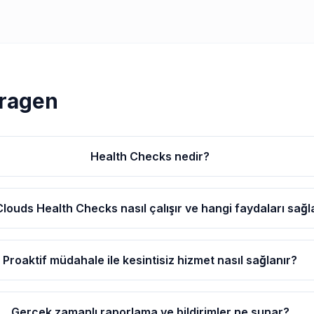
Vragen
Health Checks nedir?
louds Health Checks nasıl çalışır ve hangi faydaları sağl
Proaktif müdahale ile kesintisiz hizmet nasıl sağlanır?
Gerçek zamanlı raporlama ve bildirimler ne sunar?