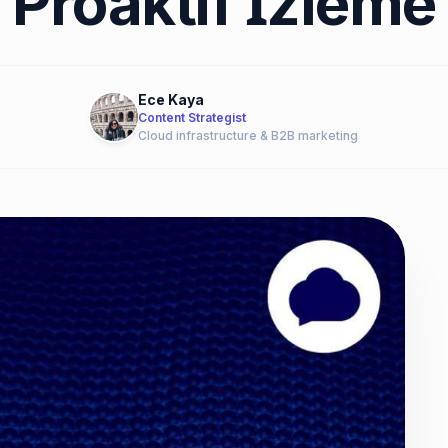
Proaktif İzleme
Ece Kaya
Content Strategist
Cloud infrastructure & B2B marketing