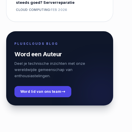
steeds goed? Serverreparatie
CLOUD COMPUTING
FEB 2026
PLUSCLOUDS BLOG
Word een Auteur
Deel je technische inzichten met onze
wereldwijde gemeenschap van
enthousiastelingen.
Word lid van ons team