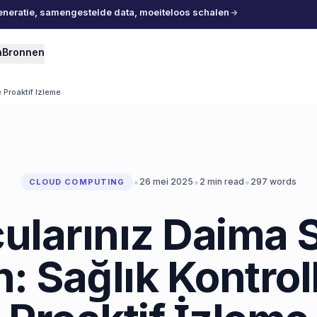
eneratie, samengestelde data, moeiteloos schalen
n
Bronnen
e Proaktif Izleme
•
•
•
26 mei 2025
2
min read
297
words
CLOUD COMPUTING
larınız Daima S
: Sağlık Kontroll