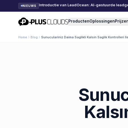
Introductie van LeadOcean: AI-gestuurde leadg
NIEUWS
PlusClouds
Producten
Oplossingen
Prijze
Home
Blog
Sunuculariniz Daima Saglikli Kalsin Saglik Kontrolleri Il
Sunucu
Kalsın