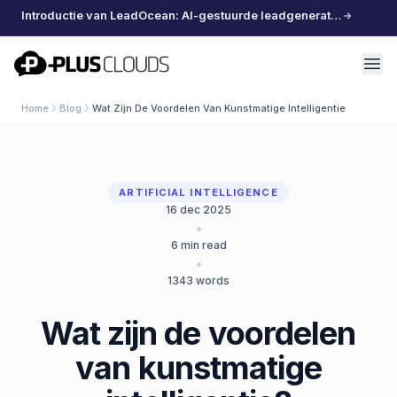
Introductie van LeadOcean: AI-gestuurde leadgeneratie, samengestelde data, moeiteloos schalen
PlusClouds
Home
Blog
Wat Zijn De Voordelen Van Kunstmatige Intelligentie
ARTIFICIAL INTELLIGENCE
16 dec 2025
•
6
min read
•
1343
words
Wat zijn de voordelen
van kunstmatige