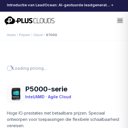
Introductie van LeadOcean: AI-gestuurde leadgeneratie, samengestelde data, moeiteloos schalen
PlusClouds
Home
Prijzen
Cloud
X7000
Loading pricing…
P5000-serie
Intel/AMD · Agile Cloud
Hoge IO-prestaties met betaalbare prijzen. Speciaal
ontworpen voor toepassingen die flexibele schaalbaarheid
vereisen.