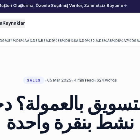
Müşteri Oluşturma, Özenle Seçilmiş Veriler, Zahmetsiz Büyüme
ma
Kaynaklar
%D9%84%D8%AA%D8%B3%D9%88%D9%8A%D9%82 %D8%A8%D8%A7%D9%
•
•
•
05 Mar 2025
4
min read
624
words
SALES
لتسويق بالعمولة؟ د
نشط بنقرة واحدة