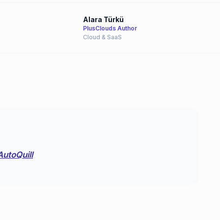
Alara Türkü
PlusClouds Author
Cloud & SaaS
محتويات التسويق بالعمولة جاهزة باستخدام ill