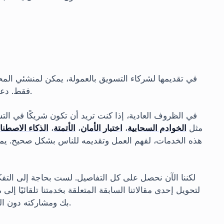
فقط. دعنا نريك كيف يمكنك الحصول على حصتك من هذه الثورة.
في الظروف العادية، إذا كنت تريد أن تكون شريكًا في الت
مثل
الخوادم السحابية
،
اختبار الأمان
،
الأتمتة
،
الذكاء الاصطنا
هذه الخدمات، لفهم العمل وتقديمه للناس بشكل صحيح. يمكن
لكننا الآن نحصل على كل التفاصيل. لست بحاجة إلى التفك
بك ومشاركته دون الحاجة لتحريك إصبعك. دعونا نراجع كيف يصبح ذلك ممكنًا.