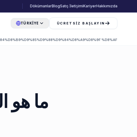
Dökümanlar
Blog
Satış İletişimi
Kariyer
Hakkımızda
TÜRKIYE
ÜCRETSIZ BAŞLAYIN
84%D8%B9%D9%85%D9%88%D9%84%D8%A9%D8%9F %D8%AF%D8%AE%
ما هو ا