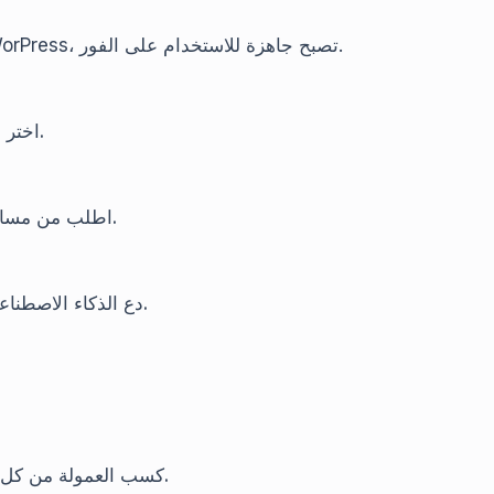
بمجرد تحميل أداة AutoQuill التي طورناها حديثًا إلى WorPress، تصبح جاهزة للاستخدام على الفور.
اختر مقالًا تم كتابته مسبقًا حول منتج ترغب به من محتوانا.
اطلب من مساعدنا الذكي تحميل نسخة من هذا المقال إلى مدونتك.
دع الذكاء الاصطناعي يقوم بكتابة نسخة جديدة بناءً على المقالة الأصلية.
كسب العمولة من كل عملية بيع تتم من خلال الرابط المشترك في مدونتك.