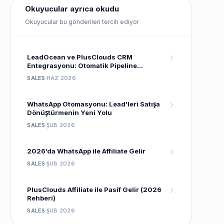
Okuyucular ayrıca okudu
Okuyucular bu gönderileri tercih ediyor
LeadOcean ve PlusClouds CRM
Entegrasyonu: Otomatik Pipeline
Kurulumu
SALES
HAZ 2026
WhatsApp Otomasyonu: Lead’leri Satışa
Dönüştürmenin Yeni Yolu
SALES
ŞUB 2026
2026’da WhatsApp ile Affiliate Gelir
SALES
ŞUB 2026
PlusClouds Affiliate ile Pasif Gelir (2026
Rehberi)
SALES
ŞUB 2026