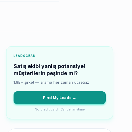
LEADOCEAN
Satış ekibi yanlış potansiyel
müşterilerin peşinde mi?
1.8B+ şirket — arama her zaman ücretsiz
Find My Leads →
No credit card · Cancel anytime