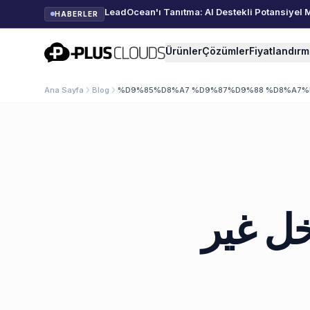
LeadOcean'ı Tanıtma: AI Destekli Potansiyel 
HABERLER
PlusClouds
Ürünler
Çözümler
Fiyatlandır
Ana Sayfa
Blog
%D9%85%D8%A7 %D9%87%D9%88 %D8%A7
خل غير