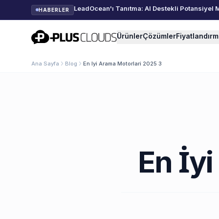
LeadOcean'ı Tanıtma: AI Destekli Potansiyel 
HABERLER
PlusClouds
Ürünler
Çözümler
Fiyatlandır
Ana Sayfa
Blog
En Iyi Arama Motorlari 2025 3
En İy