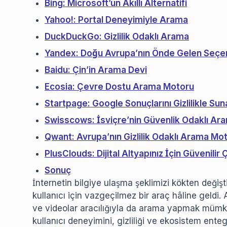
Bing: Microsoft’un Akıllı Alternatifi
Yahoo!: Portal Deneyimiyle Arama
DuckDuckGo: Gizlilik Odaklı Arama
Yandex: Doğu Avrupa’nın Önde Gelen Seçe
Baidu: Çin’in Arama Devi
Ecosia: Çevre Dostu Arama Motoru
Startpage: Google Sonuçlarını Gizlilikle Su
Swisscows: İsviçre’nin Güvenlik Odaklı A
Qwant: Avrupa’nın Gizlilik Odaklı Arama Mo
PlusClouds: Dijital Altyapınız İçin Güvenili
Sonuç
İnternetin bilgiye ulaşma şeklimizi kökten deği
kullanıcı için vazgeçilmez bir araç hâline geldi. 
ve videolar aracılığıyla da arama yapmak mümkü
kullanıcı deneyimini, gizliliği ve ekosistem ente