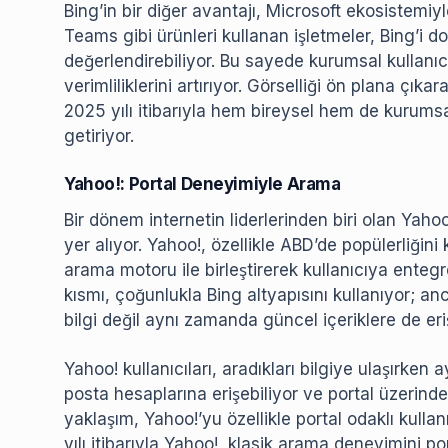
Bing’in bir diğer avantajı, Microsoft ekosistem
Teams gibi ürünleri kullanan işletmeler, Bing’i 
değerlendirebiliyor. Bu sayede kurumsal kullanıcı
verimliliklerini artırıyor. Görselliği ön plana çık
2025 yılı itibarıyla hem bireysel hem de kurumsal 
getiriyor.
Yahoo!: Portal Deneyimiyle Arama
Bir dönem internetin liderlerinden biri olan Yah
yer alıyor. Yahoo!, özellikle ABD’de popülerliğini
arama motoru ile birleştirerek kullanıcıya ente
kısmı, çoğunlukla Bing altyapısını kullanıyor; anc
bilgi değil aynı zamanda güncel içeriklere de eri
Yahoo! kullanıcıları, aradıkları bilgiye ulaşırken 
posta hesaplarına erişebiliyor ve portal üzerinden
yaklaşım, Yahoo!’yu özellikle portal odaklı kullan
yılı itibarıyla Yahoo!, klasik arama deneyimini por