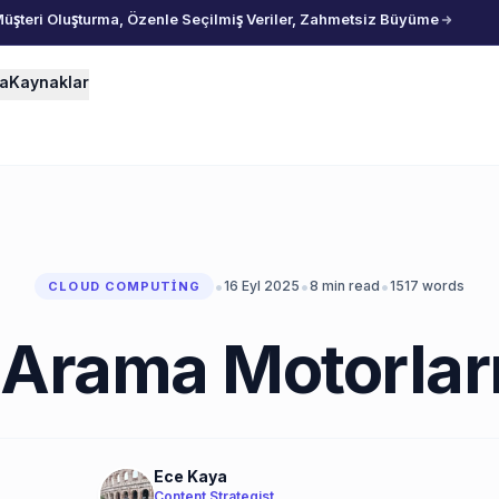
Müşteri Oluşturma, Özenle Seçilmiş Veriler, Zahmetsiz Büyüme
ma
Kaynaklar
•
•
•
16 Eyl 2025
8
min read
1517
words
CLOUD COMPUTING
i Arama Motorlar
Ece Kaya
Content Strategist