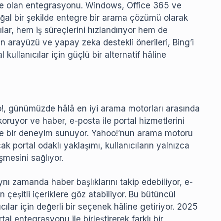
iyle olan entegrasyonu. Windows, Office 365 ve
doğal bir şekilde entegre bir arama çözümü olarak
lar, hem iş süreçlerini hızlandırıyor hem de
aran arayüzü ve yapay zeka destekli önerileri, Bing’i
kullanıcılar için güçlü bir alternatif hâline
oo!, günümüzde hâlâ en iyi arama motorları arasında
 koruyor ve haber, e-posta ile portal hizmetlerini
gre bir deneyim sunuyor. Yahoo!’nun arama motoru
ak portal odaklı yaklaşımı, kullanıcıların yalnızca
şmesini sağlıyor.
aynı zamanda haber başlıklarını takip edebiliyor, e-
 çeşitli içeriklere göz atabiliyor. Bu bütüncül
ıcılar için değerli bir seçenek hâline getiriyor. 2025
tal entegrasyonu ile birleştirerek farklı bir