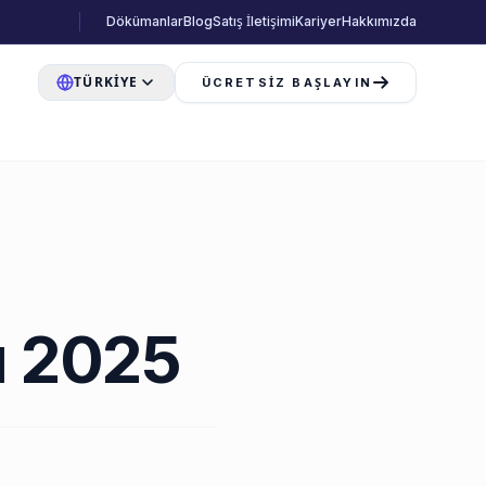
Dökümanlar
Blog
Satış İletişimi
Kariyer
Hakkımızda
TÜRKIYE
ÜCRETSIZ BAŞLAYIN
ı 2025