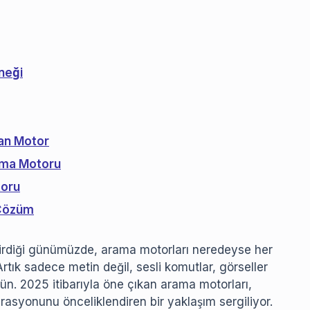
neği
nan Motor
rama Motoru
toru
r Çözüm
ştirdiği günümüzde, arama motorları neredeyse her
Artık sadece metin değil, sesli komutlar, görseller
n. 2025 itibarıyla öne çıkan arama motorları,
grasyonunu önceliklendiren bir yaklaşım sergiliyor.