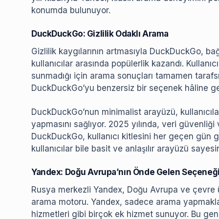
konumda bulunuyor.
DuckDuckGo: Gizlilik Odaklı Arama
Gizlilik kaygılarının artmasıyla DuckDuckGo, b
kullanıcılar arasında popülerlik kazandı. Kullanıcı
sunmadığı için arama sonuçları tamamen tarafsız. 
DuckDuckGo’yu benzersiz bir seçenek hâline get
DuckDuckGo’nun minimalist arayüzü, kullanıcıla
yapmasını sağlıyor. 2025 yılında, veri güvenliği ve
DuckDuckGo, kullanıcı kitlesini her geçen gün ge
kullanıcılar bile basit ve anlaşılır arayüzü saye
Yandex: Doğu Avrupa’nın Önde Gelen Seçeneğ
Rusya merkezli Yandex, Doğu Avrupa ve çevre ül
arama motoru. Yandex, sadece arama yapmakla ka
hizmetleri gibi birçok ek hizmet sunuyor. Bu geniş 