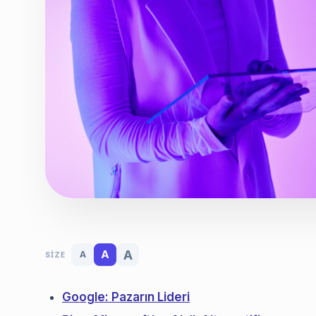
A
A
A
SIZE
Google: Pazarın Lideri