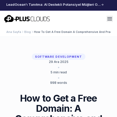
LeadOcean'ı Tanıtma: AI Destekli Potansiyel Müşteri Oluşturma, Özenle Seçilmiş Veriler, Zahmetsiz Büyüme
PlusClouds
Ana Sayfa
Blog
How To Get A Free Domain A Comprehensive And Practica
SOFTWARE DEVELOPMENT
29 Ara 2025
•
5
min read
•
998
words
How to Get a Free
Domain: A