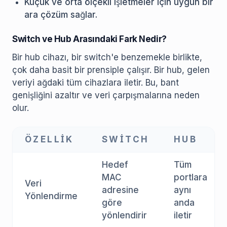
Küçük ve orta ölçekli işletmeler için uygun bir
ara çözüm sağlar.
Switch ve Hub Arasındaki Fark Nedir?
Bir hub cihazı, bir switch'e benzemekle birlikte,
çok daha basit bir prensiple çalışır. Bir hub, gelen
veriyi ağdaki tüm cihazlara iletir. Bu, bant
genişliğini azaltır ve veri çarpışmalarına neden
olur.
ÖZELLIK
SWITCH
HUB
Hedef
Tüm
MAC
portlara
Veri
adresine
aynı
Yönlendirme
göre
anda
yönlendirir
iletir