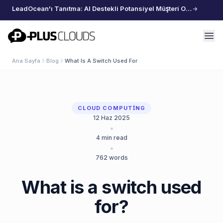
LeadOcean'ı Tanıtma: AI Destekli Potansiyel Müşteri Oluşturma, Özenle Seçilmiş Veriler, Zahmetsiz Büyüme
PlusClouds
Ana Sayfa
Blog
What Is A Switch Used For
CLOUD COMPUTING
12 Haz 2025
•
4
min read
•
762
words
What is a switch used
for?