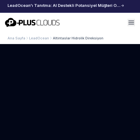
LeadOcean'ı Tanıtma: AI Destekli Potansiyel Müşteri Oluşturma, Özenle Seçilmiş Veriler, Zahmetsiz Büyüme
PlusClouds
Ana Sayfa
LeadOcean
Altintaslar Hidrolik Direksiyon