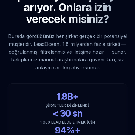
arıyor. Onlara izin
verecek misiniz?
Burada gördüğünüz her şirket gerçek bir potansiyel
müşteridir. LeadOcean, 1.8 milyardan fazla şirketi —
doğrulanmış, filtrelenmiş ve iletişime hazır — sunar.
Rakipleriniz manuel araştırmalara güvenirken, siz
anlaşmaları kapatıyorsunuz.
1.8B+
ŞIRKETLER DIZINLENDI
< 30 sn
1.000 LEAD ELDE ETMEK IÇIN
94%+