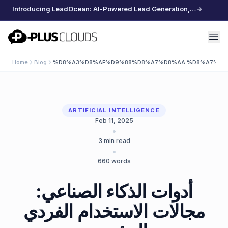
Introducing LeadOcean: AI-Powered Lead Generation, Curated Data, Effortless Scaling
PlusClouds
Home
Blog
%D8%A3%D8%AF%D9%88%D8%A7%D8%AA %D8%A7%D9
ARTIFICIAL INTELLIGENCE
Feb 11, 2025
•
3
min read
•
660
words
أدوات الذكاء الصناعي:
مجالات الاستخدام الفردي