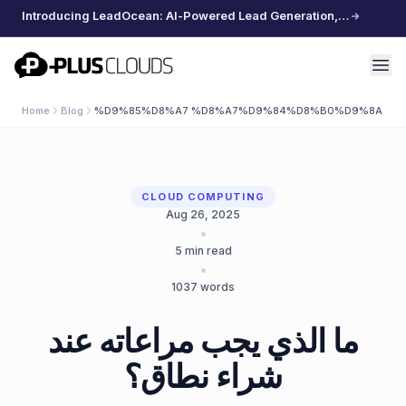
Introducing LeadOcean: AI-Powered Lead Generation, Curated Data, Effortless Scaling
PlusClouds
Home
Blog
%D9%85%D8%A7 %D8%A7%D9%84%D8%B0%D9%8A %D
CLOUD COMPUTING
Aug 26, 2025
•
5
min read
•
1037
words
ما الذي يجب مراعاته عند
شراء نطاق؟