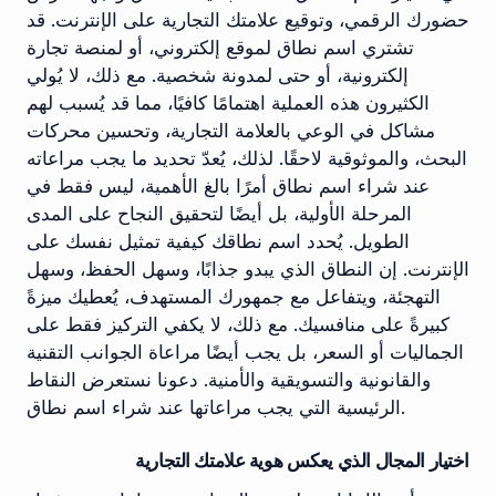
حضورك الرقمي، وتوقيع علامتك التجارية على الإنترنت. قد
تشتري اسم نطاق لموقع إلكتروني، أو لمنصة تجارة
إلكترونية، أو حتى لمدونة شخصية. مع ذلك، لا يُولي
الكثيرون هذه العملية اهتمامًا كافيًا، مما قد يُسبب لهم
مشاكل في الوعي بالعلامة التجارية، وتحسين محركات
البحث، والموثوقية لاحقًا. لذلك، يُعدّ تحديد ما يجب مراعاته
عند شراء اسم نطاق أمرًا بالغ الأهمية، ليس فقط في
المرحلة الأولية، بل أيضًا لتحقيق النجاح على المدى
الطويل. يُحدد اسم نطاقك كيفية تمثيل نفسك على
الإنترنت. إن النطاق الذي يبدو جذابًا، وسهل الحفظ، وسهل
التهجئة، ويتفاعل مع جمهورك المستهدف، يُعطيك ميزةً
كبيرةً على منافسيك. مع ذلك، لا يكفي التركيز فقط على
الجماليات أو السعر، بل يجب أيضًا مراعاة الجوانب التقنية
والقانونية والتسويقية والأمنية. دعونا نستعرض النقاط
الرئيسية التي يجب مراعاتها عند شراء اسم نطاق.
اختيار المجال الذي يعكس هوية علامتك التجارية