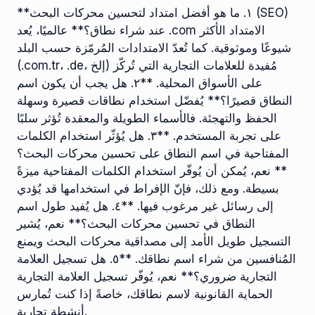
**١. ما هو أفضل امتداد لتحسين محركات البحث (SEO)
عند شراء نطاق؟** عالميًا، يُعد .com الامتداد الأكثر
شيوعًا وموثوقية. كما تُعدّ الامتدادات المُرمّزة حسب البلد
(.com.tr، .de، إلخ) مُفيدة للعلامات التجارية التي تُركّز
على الأسواق المحلية. **٢. هل يجب أن يكون اسم
النطاق قصيرًا؟** يُفضّل استخدام نطاقات قصيرة وسهلة
الحفظ والتهجئة. فالأسماء الطويلة والمعقدة تُؤثر سلبًا
على تجربة المستخدم. **٣. هل يُؤثّر استخدام الكلمات
المفتاحية في اسم النطاق على تحسين محركات البحث؟
** نعم، يُمكن أن يُوفّر استخدام الكلمات المفتاحية ميزةً
بسيطة. ومع ذلك، فإنّ الإفراط في استخدامها قد يُؤدي
إلى رسائل غير مرغوب فيها. **٤. هل يُفيد طول اسم
النطاق في تحسين محركات البحث؟** نعم، يُشير
التسجيل طويل الأمد إلى مصداقية محركات البحث ويمنع
المُنافسين من شراء اسم نطاقك. **٥. هل تسجيل العلامة
التجارية ضروري؟** نعم، يُوفّر تسجيل العلامة التجارية
الحماية القانونية لاسم نطاقك، خاصةً إذا كنت تُمارس
أنشطة تجارية.