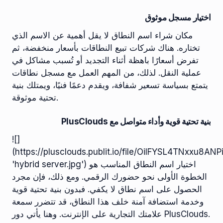
اختيار مسجل موثوق
مكان شراء اسم النطاق لا يقل أهمية عن الاسم الذي
تختاره. هناك شركات تبيع النطاقات بأسعار منخفضة، ثم
تفرض أسعارًا باهظة أثناء التجديد أو تُسبب مشاكل في
عملية النقل. لذلك، من المهم العمل مع مسجل نطاقات
يتمتع بسياسة تسعير شفافة، ويقدم دعمًا فنيًا، ويمتلك بنية
تحتية موثوقة.
بنية تحتية قوية وأداء متواصل مع PlusClouds
![]
(https://plusclouds.publit.io/file/OilFYSL4TNxxu8
'hybrid server.jpg') اختيار اسم النطاق المناسب هو
الخطوة الأولى نحو حضورك الرقمي. ومع ذلك، فإن مجرد
الحصول على اسم نطاق لا يكفي. فبدون بنية تحتية قوية
وخدمة استضافة آمنة خلف هذا النطاق، قد تتضرر سمعة
علامتك التجارية على الإنترنت. وهنا يأتي دور PlusClouds.