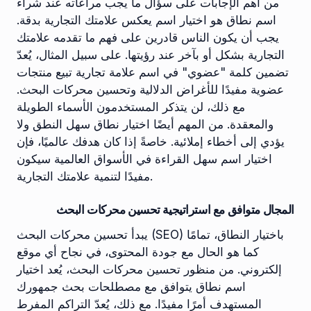
من أهم الإجابات على سؤال ما يجب مراعاته عند شراء
اسم نطاق هو اختيار اسم يعكس علامتك التجارية بدقة.
يجب أن يكون الناس قادرين على فهم ما تقدمه علامتك
التجارية بشكل أو بآخر عند رؤيتها. على سبيل المثال، يُعدّ
تضمين كلمة "عضوي" في اسم علامة تجارية تبيع منتجات
عضوية مفيدًا للأغراض الدلالية وتحسين محركات البحث.
مع ذلك، لن يتذكر المستخدمون الأسماء الطويلة
والمعقدة. من المهم أيضًا اختيار نطاق سهل النطق ولا
يؤدي إلى أخطاء إملائية. خاصةً إذا كان هدفك عالميًا، فإن
اختيار اسم سهل القراءة في الأسواق العالمية سيكون
مفيدًا لتنمية علامتك التجارية.
المجال متوافق مع استراتيجية تحسين محركات البحث
يبدأ تحسين محركات البحث (SEO) باختيار النطاق، تمامًا
كما هو الحال مع جودة المحتوى، في نجاح أي موقع
إلكتروني. من منظور تحسين محركات البحث، يُعد اختيار
اسم نطاق يتوافق مع مصطلحات بحث جمهورك
المستهدف أمرًا مفيدًا. مع ذلك، يُعدّ التراكم المفرط