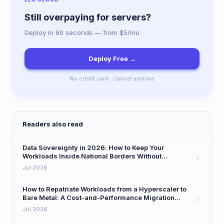
Still overpaying for servers?
Deploy in 60 seconds — from $5/mo
Deploy Free →
No credit card · Cancel anytime
Readers also read
Data Sovereignty in 2026: How to Keep Your
Workloads Inside National Borders Without
Sacrificing Performance
Jul 2026
How to Repatriate Workloads from a Hyperscaler to
Bare Metal: A Cost-and-Performance Migration
Playbook
Jul 2026