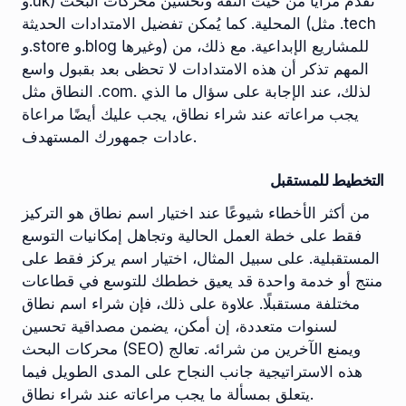
و.uk) تُقدم مزايا من حيث الثقة وتحسين محركات البحث
المحلية. كما يُمكن تفضيل الامتدادات الحديثة (مثل .tech
و.store و.blog وغيرها) للمشاريع الإبداعية. مع ذلك، من
المهم تذكر أن هذه الامتدادات لا تحظى بعد بقبول واسع
النطاق مثل .com. لذلك، عند الإجابة على سؤال ما الذي
يجب مراعاته عند شراء نطاق، يجب عليك أيضًا مراعاة
عادات جمهورك المستهدف.
التخطيط للمستقبل
من أكثر الأخطاء شيوعًا عند اختيار اسم نطاق هو التركيز
فقط على خطة العمل الحالية وتجاهل إمكانيات التوسع
المستقبلية. على سبيل المثال، اختيار اسم يركز فقط على
منتج أو خدمة واحدة قد يعيق خططك للتوسع في قطاعات
مختلفة مستقبلًا. علاوة على ذلك، فإن شراء اسم نطاق
لسنوات متعددة، إن أمكن، يضمن مصداقية تحسين
محركات البحث (SEO) ويمنع الآخرين من شرائه. تعالج
هذه الاستراتيجية جانب النجاح على المدى الطويل فيما
يتعلق بمسألة ما يجب مراعاته عند شراء نطاق.