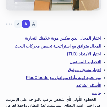
A
A
A
SIZE
اختيار المجال الذي يعكس هوية علامتك التجارية
المجال متوافق مع استراتيجية تحسين محركات البحث
اختيار الامتداد (TLD)
التخطيط للمستقبل
اختيار مسجل موثوق
بنية تحتية قوية وأداء متواصل مع PlusClouds
الأسئلة الشائعة
خاتمة
الخطوة الأولى لأي شخص يرغب بالتواجد على الإنترنت
هي اختيار اسم النطاق المناسب. يُعدّ النطاق واجهةً لعرض