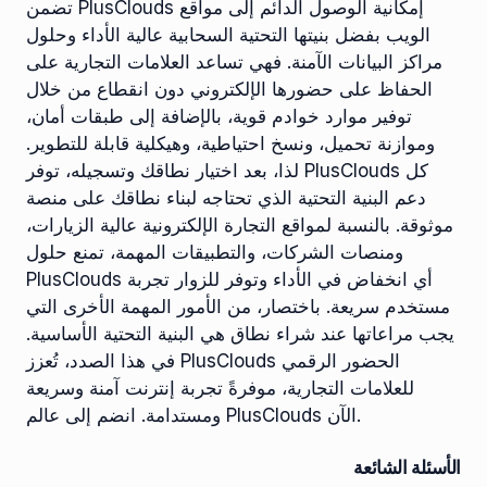
تضمن PlusClouds إمكانية الوصول الدائم إلى مواقع
الويب بفضل بنيتها التحتية السحابية عالية الأداء وحلول
مراكز البيانات الآمنة. فهي تساعد العلامات التجارية على
الحفاظ على حضورها الإلكتروني دون انقطاع من خلال
توفير موارد خوادم قوية، بالإضافة إلى طبقات أمان،
وموازنة تحميل، ونسخ احتياطية، وهيكلية قابلة للتطوير.
لذا، بعد اختيار نطاقك وتسجيله، توفر PlusClouds كل
دعم البنية التحتية الذي تحتاجه لبناء نطاقك على منصة
موثوقة. بالنسبة لمواقع التجارة الإلكترونية عالية الزيارات،
ومنصات الشركات، والتطبيقات المهمة، تمنع حلول
PlusClouds أي انخفاض في الأداء وتوفر للزوار تجربة
مستخدم سريعة. باختصار، من الأمور المهمة الأخرى التي
يجب مراعاتها عند شراء نطاق هي البنية التحتية الأساسية.
في هذا الصدد، تُعزز PlusClouds الحضور الرقمي
للعلامات التجارية، موفرةً تجربة إنترنت آمنة وسريعة
ومستدامة. انضم إلى عالم PlusClouds الآن.
الأسئلة الشائعة