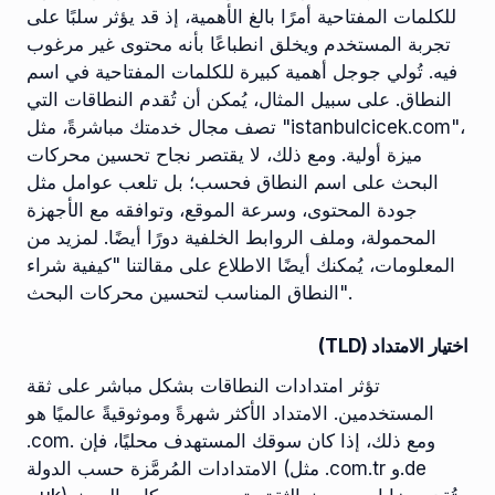
للكلمات المفتاحية أمرًا بالغ الأهمية، إذ قد يؤثر سلبًا على
تجربة المستخدم ويخلق انطباعًا بأنه محتوى غير مرغوب
فيه. تُولي جوجل أهمية كبيرة للكلمات المفتاحية في اسم
النطاق. على سبيل المثال، يُمكن أن تُقدم النطاقات التي
تصف مجال خدمتك مباشرةً، مثل "istanbulcicek.com"،
ميزة أولية. ومع ذلك، لا يقتصر نجاح تحسين محركات
البحث على اسم النطاق فحسب؛ بل تلعب عوامل مثل
جودة المحتوى، وسرعة الموقع، وتوافقه مع الأجهزة
المحمولة، وملف الروابط الخلفية دورًا أيضًا. لمزيد من
المعلومات، يُمكنك أيضًا الاطلاع على مقالتنا "كيفية شراء
النطاق المناسب لتحسين محركات البحث".
اختيار الامتداد (TLD)
تؤثر امتدادات النطاقات بشكل مباشر على ثقة
المستخدمين. الامتداد الأكثر شهرةً وموثوقيةً عالميًا هو
.com. ومع ذلك، إذا كان سوقك المستهدف محليًا، فإن
الامتدادات المُرمَّزة حسب الدولة (مثل .com.tr و.de