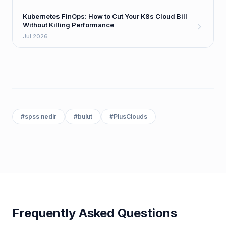
Kubernetes FinOps: How to Cut Your K8s Cloud Bill
Without Killing Performance
Jul 2026
#
spss nedir
#
bulut
#
PlusClouds
Frequently Asked Questions