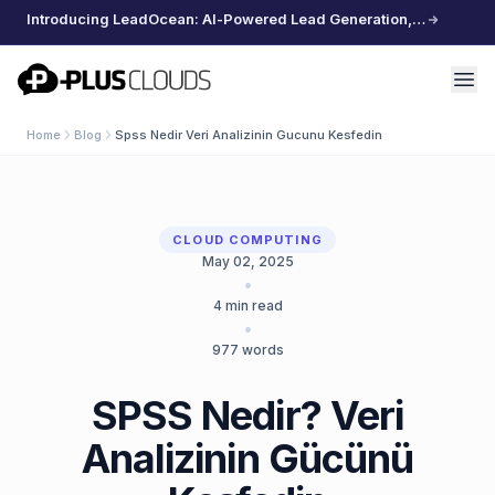
Introducing LeadOcean: AI-Powered Lead Generation, Curated Data, Effortless Scaling
PlusClouds
Home
Blog
Spss Nedir Veri Analizinin Gucunu Kesfedin
CLOUD COMPUTING
May 02, 2025
•
4
min read
•
977
words
SPSS Nedir? Veri
Analizinin Gücünü