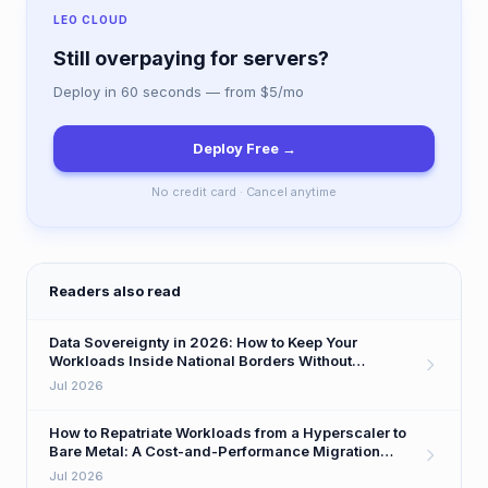
LEO CLOUD
Still overpaying for servers?
Deploy in 60 seconds — from $5/mo
Deploy Free →
No credit card · Cancel anytime
Readers also read
Data Sovereignty in 2026: How to Keep Your
Workloads Inside National Borders Without
Sacrificing Performance
Jul 2026
How to Repatriate Workloads from a Hyperscaler to
Bare Metal: A Cost-and-Performance Migration
Playbook
Jul 2026