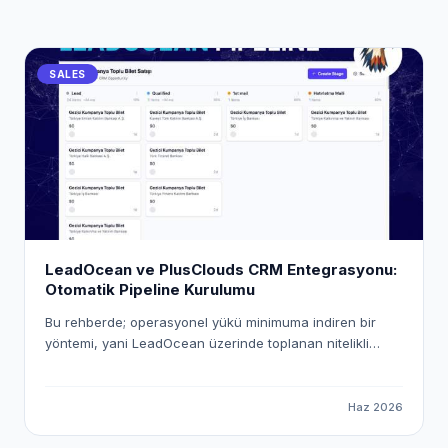
SALES
LeadOcean ve PlusClouds CRM Entegrasyonu:
Otomatik Pipeline Kurulumu
Bu rehberde; operasyonel yükü minimuma indiren bir
yöntemi, yani LeadOcean üzerinde toplanan nitelikli
verileri PlusClouds CRM ekosistemine otomatik olarak
aktarmanın yolunu inceleyeceğiz. "Workspace Pusher"
mekanizmasını kullanarak uçtan uca dijital bir köprü
Haz 2026
kuracak ve satış süreçlerinizi nasıl tam otomatik hale