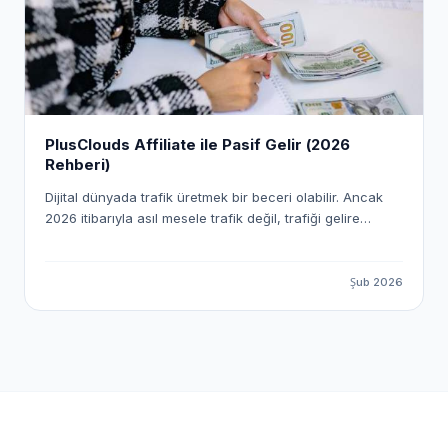
PlusClouds Affiliate ile Pasif Gelir (2026
Rehberi)
Dijital dünyada trafik üretmek bir beceri olabilir. Ancak
2026 itibarıyla asıl mesele trafik değil, trafiği gelire
dönüştürme sistemi kurmak. Affiliate marketing (satış
ortaklığı) yıllardır var. Fakat artık Amazon’dan düşük
komisyonlu ürün satma dönemi kapandı. Gerçek kazanç;
Şub 2026
yüksek sepet tutarlı, B2B SaaS odaklı ve sürekliliği olan
sistemlerde. İşte tam bu noktada PlusClouds devreye
giriyor. 2026’da PlusClouds ile pasif gelir imparatorluğu
kurmak artık çok basit. PlusClouds yalnızca bir bulut
bilişim sağlayıcısı değil; affiliate’ler için yüksek
komisyonlu, ölçeklenebilir ve araç destekli bir gelir
ekosistemi sunuyor.