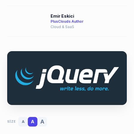
Emir Eskici
PlusClouds Author
Cloud & SaaS
A
A
A
SIZE