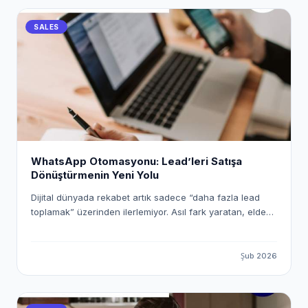
getirebileceğinizi adım adım ele alacağız.
SALES
WhatsApp Otomasyonu: Lead’leri Satışa
Dönüştürmenin Yeni Yolu
Dijital dünyada rekabet artık sadece “daha fazla lead
toplamak” üzerinden ilerlemiyor. Asıl fark yaratan, elde
ettiğiniz lead’lere ne kadar hızlı, doğru ve kişiselleştirilmiş
şekilde ulaştığınız. Bu noktada WhatsApp, yüksek
etkileşim oranlarıyla en güçlü iletişim kanallarından biri
Şub 2026
olurken; n8n gibi araçlar sayesinde bu süreci tamamen
otomatik ve ölçeklenebilir hale getirmek mümkün. Bu
yazıda, n8n kullanarak WhatsApp otomasyonu kurmayı,