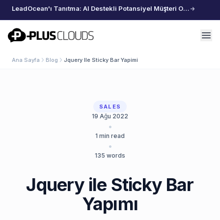
LeadOcean'ı Tanıtma: AI Destekli Potansiyel Müşteri Oluşturma, Özenle Seçilmiş Veriler, Zahmetsiz Büyüme
PlusClouds
Ana Sayfa
Blog
Jquery Ile Sticky Bar Yapimi
SALES
19 Ağu 2022
•
1
min read
•
135
words
Jquery ile Sticky Bar
Yapımı