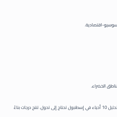
 سوسيو-اقتصادية.
مناطق الخضراء.
تقوم منصة الذكاء الاصطناعي الافتراضية "AI-الحضري" بتحليل 10 أحياء في إسطنبول تحتاج إلى تحول. تنتج درجات بناءً