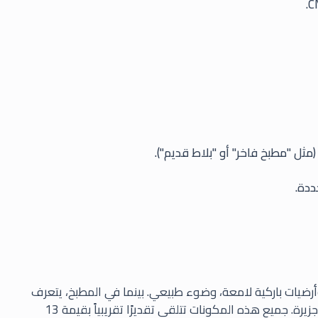
مثل "مطبخ فاخر" أو "بلاط قديم").
ددة.
يات باركية لامعة، وضوء طبيعي. بينما في المطبخ، يتعرف
على الأجهزة البيضاء من الدرجة العليا ومنضدة على شكل جزيرة. جميع هذه المكونات تتلقى تقديرًا تقريبياً بقيمة 13