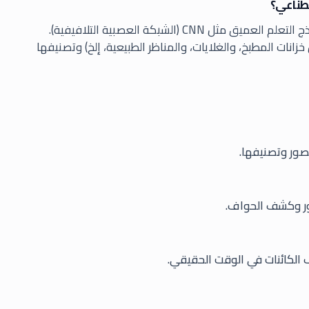
صطناعي؟
يتم إدخال صور المنازل الداخلية والخارجية كمدخلات إلى نماذج التعلم العميق مثل CNN (الشبكة العصبية التلافيفية).
انات المطبخ، والغلايات، والمناظر الطبيعية، إلخ) وتصنيفها
صور وتصنيفها.
ور وكشف الحواف.
 الكائنات في الوقت الحقيقي.