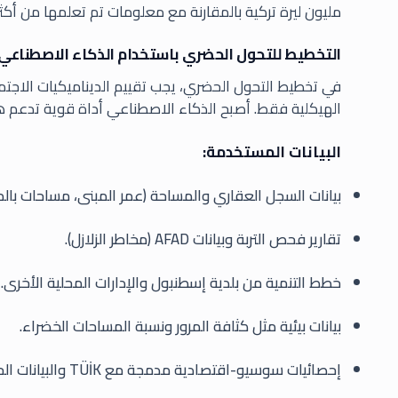
مليون ليرة تركية بالمقارنة مع معلومات تم تعلمها من أكثر من 10,000 شقة معروفة السعر 
التخطيط للتحول الحضري باستخدام الذكاء الاصطناعي
في تخطيط التحول الحضري، يجب تقييم الديناميكيات الاجتماع
الهيكلية فقط. أصبح الذكاء الاصطناعي أداة قوية تدعم هذ
البيانات المستخدمة:
بيانات السجل العقاري والمساحة (عمر المبنى، مساحات بالمتر 
تقارير فحص التربة وبيانات AFAD (مخاطر الزلازل).
خطط التنمية من بلدية إسطنبول والإدارات المحلية الأخرى.
بيانات بيئية مثل كثافة المرور ونسبة المساحات الخضراء.
إحصائيات سوسيو-اقتصادية مدمجة مع TÜİK والبيانات الحكومية الإلكترونية.