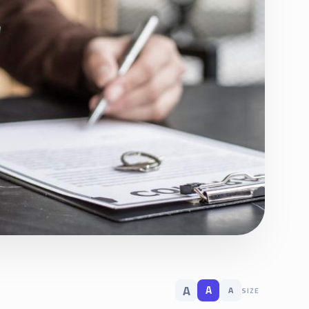
A
A
A
SIZE