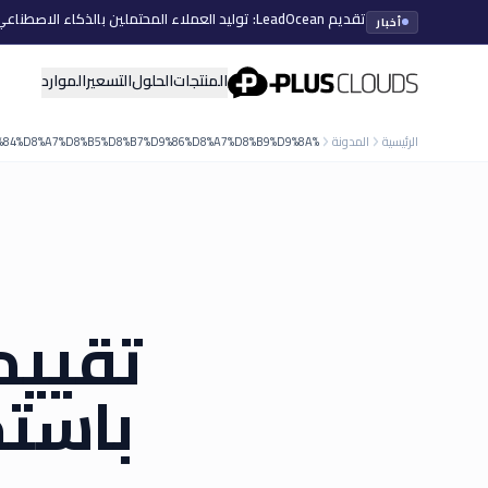
تقديم LeadOcean: توليد العملاء المحتملين بالذكاء الاصطناعي، بيانات منتقاة، توسع سهل
أخبار
PlusClouds
المنتجات
الحلول
التسعير
الموارد
الرئيسية
المدونة
%D8%AA%D9%82%D9%8A%D9%8A%D9%85 %D8%A7%D9%84%D8%B9%D9%82%D8%A7%D8%B1%D8%A7%D8%AA %D9%88%D8%AA%D8%AD%D9%88%D9%84 %D8%A7%D9%84%D9%85%D8%AF%D9%86 %D8%A8%D8%A7%D8%B3%D8%AA%D8%AE%D8%AF%D8%A7%D9%85 %D8%A7%D9%84%D8%B0%D9%83%D8%A7%D8%A1 %D8%A7%D9%84%D8%A7%D8%B5%D8%B7%D9%86%D8%A7%D8%B9%D9%8A
تقييم
باستخ