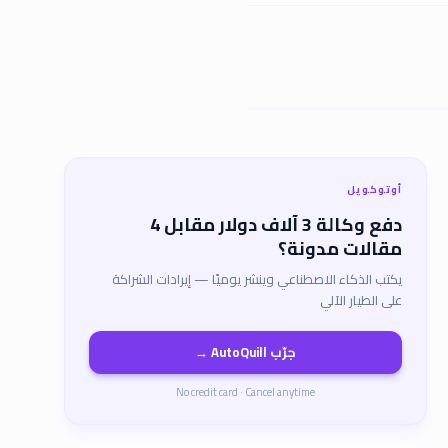
أوتوكويل
دفع وكالة 3 آلاف دولار مقابل 4
مقالات مدونة؟
يكتب الذكاء الاصطناعي وينشر يوميًا — إيرادات الشراكة
على الطيار الآلي
جرّب AutoQuill →
No credit card · Cancel anytime