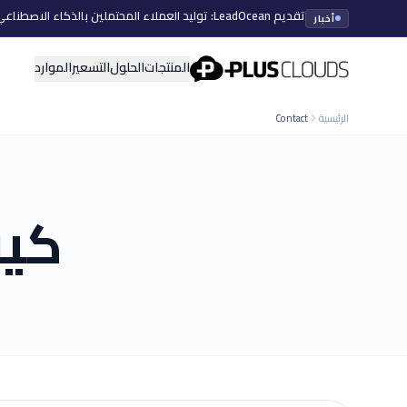
تقديم LeadOcean: توليد العملاء المحتملين بالذكاء الاصطناعي، بيانات منتقاة، توسع سهل
أخبار
PlusClouds
المنتجات
الحلول
التسعير
الموارد
الرئيسية
Contact
كيف