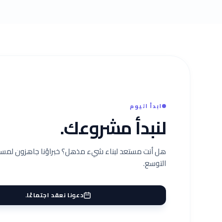
ابدأ اليوم
لنبدأ مشروعك.
هل أنت مستعد لبناء شيء مذهل؟ خبراؤنا جاهزون لمس
التوسع.
دعونا نعقد اجتماعًا.