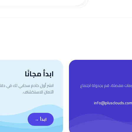
ابدأ مجانًا
ومات مفصلة، قم بجدولة اجتماع
انشر أول خادم سحابي لك في دقائ
ائتمان للاستكشاف.
info@plusclouds.co
ابدأ
→