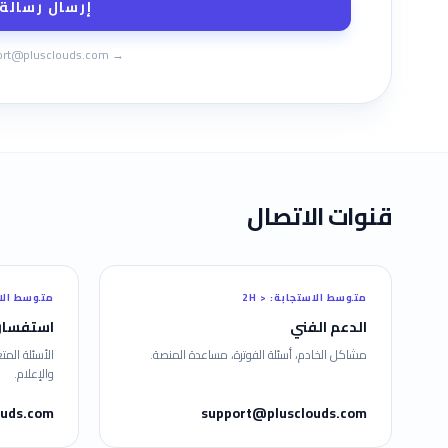
إرسال رسالة
ort@plusclouds.com
→
قنوات الاتصال
متوسط الاستجابة
:
< 2H
متوسط الا
الدعم الفني
استفسار
مشاكل الخادم، أسئلة الفوترة، مساعدة المنصة.
الأسئلة المت
والإعلام.
ouds.com
support@plusclouds.com