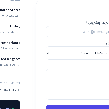
United States
445 Corporation LN STE 264, Virginia BCH, VA 23462
لبريد الإلكتروني
*
Turkey
rıyer / İstanbul
Netherlands
ع
17 ER Amsterdam
ited Kingdom
enhead, SL6 1SF
وسائل التواصل
GitHub
LinkedIn
NOC — دعم 24/7