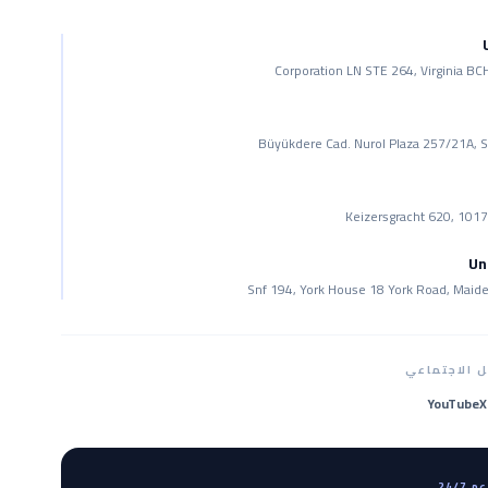
Büyükdere Cad. Nurol Plaza 257/21A, Sa
Keizersgracht 620, 10
Un
Snf 194, York House 18 York Road, Maid
 الاجتماعي
YouTube
X