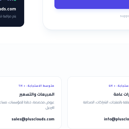
uds.com
supp
يتم مراقبة تن
ستجابة
:
< 4H
متوسط الاستجابة
:
< 1H
ات عامة
المبيعات والتسعير
علقة بالمنتجات، الشراكات، الصحافة
عروض مخصصة، خطط للمؤسسات، مساع
الترحيل.
sales@plusclouds.com
info@pluscl