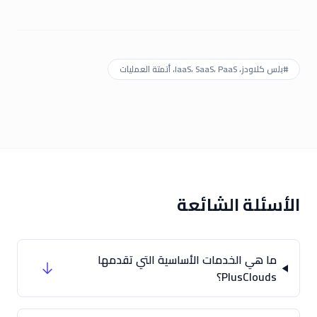
#
بلس كلاودز، IaaS، SaaS، PaaS، أتمتة العمليات
الأسئلة الشائعة
ما هي الخدمات الأساسية التي تقدمها
PlusClouds؟