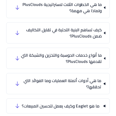
ما هي الخطوات الثلاث لاستراتيجية PlusClouds
ولماذا هي مهمة؟
كيف تساهم البنية التحتية في تقليل التكاليف
ضمن PlusClouds؟
ما أنواع خدمات الحوسبة والتخزين والشبكة التي
تقدمها PlusClouds؟
ما هي أدوات أتمتة العمليات وما الفوائد التي
تحققها؟
ما هو Eaglet وكيف يعمل لتحسين المبيعات؟