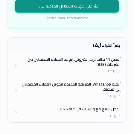
اعثر على جهات الاتصال الخاصة بي →
No credit card · Cancel anytime
يقرأ القراء أيضًا
أفضل 11 قالب بريد إلكتروني لتوليد العملاء المحتملين بين
الشركات (B2B)
أبريل ٢٠٢٦
أتمتة WhatsApp: الطريقة الجديدة لتحويل العملاء المحتملين
إلى مبيعات
فبراير ٢٠٢٦
الدخل التابع مع واتساب في عام 2026
فبراير ٢٠٢٦