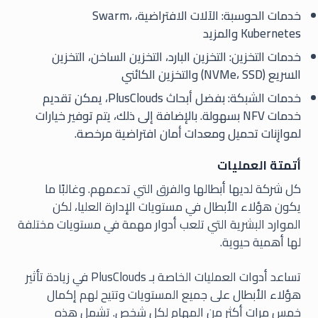
خدمات الحوسبة: الآلات الافتراضية، Swarm،
Kubernetes والمزيد
خدمات التخزين: التخزين البارد، التخزين الساخن، التخزين
السريع (NVMe، SSD) والتخزين الكائني
خدمات الشبكة: بفضل أبحاث PlusClouds، يمكن تقديم
خدمات NFV بسهولة. بالإضافة إلى ذلك، يتم توفير خيارات
لموازِنات تحميل ومعدات أمان افتراضية مرخصة.
أتمتة العمليات
كل شركة لديها أبطالها والفرق التي تدعمهم. وغالبًا ما
يكون هؤلاء الأبطال في مستويات الإدارة العليا، لكن
الموارد البشرية التي تلعب أدوار مهمة في مستويات مختلفة
لها أهمية حيوية.
تساعد أدوات العمليات الخاصة بـ PlusClouds في زيادة تأثير
هؤلاء الأبطال على جميع المستويات وتتيح لهم إكمال
خمس مرات أكثر من المهام لكل شخص. تشمل هذه