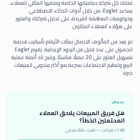
تمتلك كل شركة دينامياتها الخاصة وملفها المثالي للعملاء.
يساعد Eaglet، من خلال أدوات الذكاء الاصطناعي
وخوارزميات المطابقة الفريدة، على تحليل شركتك والعثور
على هؤلاء العملاء المثاليين.
لم يعد من المألوف الاتصال بمئات الأرقام بأساليب قديمة
للحصول على عدد قليل من الردود الإيجابية. يقوم Eaglet
بتسهيل العثور على 20 عميلًا مناسبًا، ويتيح لك أتمتة عملية
البيع وتنظيم الاجتماعات بسرعة مع أكثر مندوبي المبيعات
خبرة.
ليدوشن
هل فريق المبيعات يلاحق العملاء
المحتملين الخطأ؟
1.8B+ شركات — البحث دائمًا مجاني