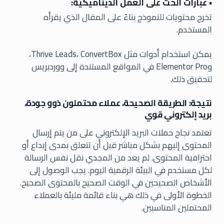
• عبارات الحث على العمل الديناميكية:
تخرج محتويات للنموذج بناءً على المقال الذي يقرأه
المستخدم.
يمكن استخدام أدوات مثل Thrive Leads، ConvertBox،
وElementor Pro في المواقع المستندة إلى ووردبريس
لتحقيق ذلك.
نتيجة: الطريقة الصحيحة، عملاء محتملون ذوو جودة،
بريد إلكتروني قوي
تعتمد نجاح حملات البريد الإلكتروني على من يتم إرسال
المحتوى إليهم بشكل مباشر قبل أن تتعلق بمدى إبداع أو
احترافية المحتوى. لم يعد من المجدي نقل نفس الرسالة
لكل مستخدم في البيئة الرقمية اليوم. يجب الوصول إلى
الأشخاص الصحيحين في الوقت الصحيح بالمحتوى الصحيح.
الخطوة الأولى في ذلك هي بناء قائمة مليئة بالعملاء
المحتملين المناسبين.