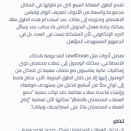
تقدم الطرق الفعالة السبع التي تم تناولها في المقال
مجموعة واسعة من الأدوات لتعريف الزوار، وقياس
الاهتمام، وتحويله إلى بيانات. عند استخدام هذه الطرق معًا،
يمكنك زيادة معدل التحويل الخاص بك بجانب عدد رسائل
البريد الإلكتروني. لأن المشكلة ليست في العدد، بل في
الجمهور المستهدف المؤهل.
بفضل أدوات مثل LeadOcean المدعومة بالذكاء
الاصطناعي، يمكنك الوصول إلى عملاء محتملين ذوي
إمكانيات عالية يتناسبون مع ملفات معينة لن تتمكن من
الوصول إليها إلا من خلال الطرق اليدوية. الآن، تحتاج فقط
إلى ثوانٍ بدلاً من أسابيع لتحليل من يستهدف موقعك
وإنشاء قاعدة عملاء ملائمة. لقد تركت عملية "جمع
العملاء المحتملين بالانتظار" مكانها الآن لعملية "إنتاج
العملاء المحتملين بناءً على استراتيجيات وبيانات".
تذكر:
إن تحليل العملاء المحتملين بشكل صحيح ودمجهم في