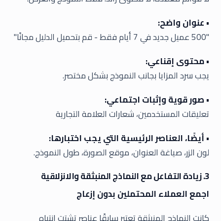
• عنوان واضح:
"500 عميل جديد في 7 أيام فقط - قم بتحميل الدليل مجانًا"
• محتوى إقناعي:
يجب سرد المزايا بجانب النموذج بشكل مختصر.
• صور قوية وإثبات اجتماعي:
تعليقات المستخدمين، شعارات العلامة التجارية
• أيضًا، العناصر الرئيسية التي يجب اختبارها:
لون الزر، صياغة العنوان، موقع الصورة، طول النموذج.
3. زيادة التفاعل مع النماذج المنبثقة والانزلاقية
اجمع العملاء المحتملين بدون إزعاج
كانت النماذج المنبثقة تعتبر سابقًا عناصر تشتت انتباه