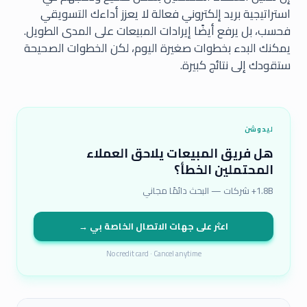
استراتيجية بريد إلكتروني فعالة لا يعزز أداءك التسويقي
فحسب، بل يرفع أيضًا إيرادات المبيعات على المدى الطويل.
يمكنك البدء بخطوات صغيرة اليوم، لكن الخطوات الصحيحة
ستقودك إلى نتائج كبيرة.
ليدوشن
هل فريق المبيعات يلاحق العملاء
المحتملين الخطأ؟
1.8B+ شركات — البحث دائمًا مجاني
اعثر على جهات الاتصال الخاصة بي →
No credit card · Cancel anytime