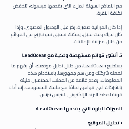
مع النماذج السهلة الملء التي يقدمها فيسبوك، تنخفض
تكلفة النقرة.
إذا كان الميزانية صغيرة، ركز على الوصول العضوي، وإذا
كان لديك وقت قليل، يمكنك تحقيق نمو سريع في القوائم
من خلال ميزانية الإعلانات.
5. أنشئ قوائم مستهدفة وذكية مع LeadOcean
يستطيع LeadOcean، من خلال تحليل موقعك، أن يفهم ما
تفعله شركتك ومن هم جمهورها. باستخدام هذه
المعلومات، يقدم قائمة من العملاء المحتملين مليئة
بالشركات التي تتوافق تمامًا مع ملفك المستهدف. إنه أداة
قوية لخطط البريد الإلكتروني للبيزنس بيزنس.
الميزات البارزة التي يقدمها LeadOcean:
• تحليل الموقع: