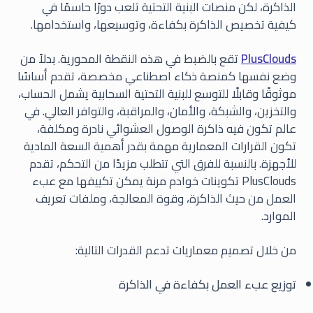
الذاكرة، لكن منصات البنية التحتية تلعب دورًا حاسمًا في
كيفية تخصيص الذاكرة بكفاءة، وتوسيعها، واستخدامها.
PlusClouds
تقع بالضبط في هذه النقطة المحورية. بدلاً من
وضع نفسها كمنصة ذكاء اصطناعي مخصصة، تقدم أساسًا
موثوقًا وقابلًا للتوسع للبنية التحتية السحابية يشمل الحساب،
والتخزين، والشبكة، والأمان، والمراقبة، والتوافر العالي. في
عالم تكون فيه ذاكرة الوصول العشوائي نادرة ومكلفة،
تكون القرارات المعمارية مهمة بقدر أهمية السعة المادية
للأجهزة. بالنسبة للفرق التي تتطلب مزيدًا من التحكم، تقدم
PlusClouds تكوينات خوادم مرنة يمكن تكييفها مع عبء
العمل من حيث الذاكرة، وقوة المعالجة، وملفات تعريف
الموارد.
من خلال تصميم معماريات تدعم القدرات التالية:
توزيع عبء العمل بكفاءة في الذاكرة