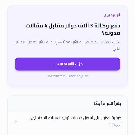
أوتوكويل
دفع وكالة 3 آلاف دولار مقابل 4 مقالات
مدونة؟
يكتب الذكاء الاصطناعي وينشر يوميًا — إيرادات الشراكة على الطيار
الآلي
جرّب AutoQuill →
No credit card · Cancel anytime
يقرأ القراء أيضًا
كيفية العثور على أفضل خدمات توليد العملاء المحتملين.
أبريل ٢٠٢٦