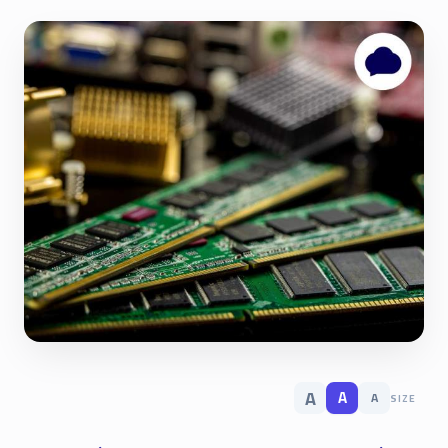
A
A
A
SIZE