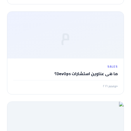
م
SALES
ما هي عناوين استشارات DevOps؟
نوفمبر ٢٠٢١