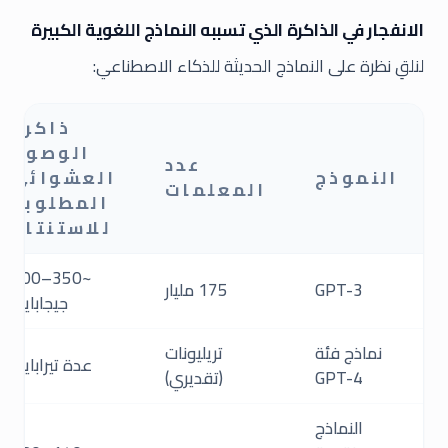
الانفجار في الذاكرة الذي تسببه النماذج اللغوية الكبيرة
لنلقِ نظرة على النماذج الحديثة للذكاء الاصطناعي:
ذاكرة
الوصول
عدد
النموذج
العشوائي
المعلمات
المطلوبة
للاستنتاج
~350–700
GPT-3
175 مليار
جيجابايت
نماذج فئة
تريليونات
عدة تيرابايت
GPT-4
(تقديري)
النماذج