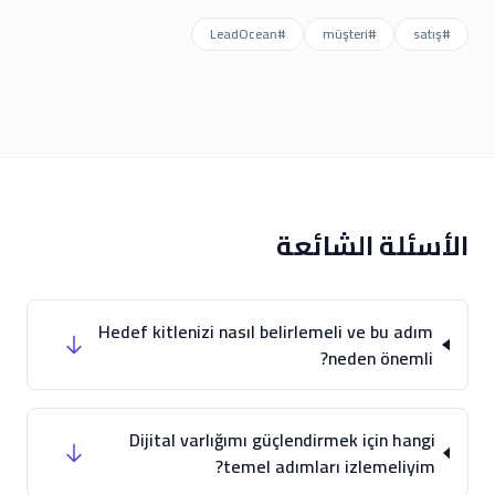
LeadOcean
#
müşteri
#
satış
#
الأسئلة الشائعة
Hedef kitlenizi nasıl belirlemeli ve bu adım
neden önemli?
Dijital varlığımı güçlendirmek için hangi
temel adımları izlemeliyim?