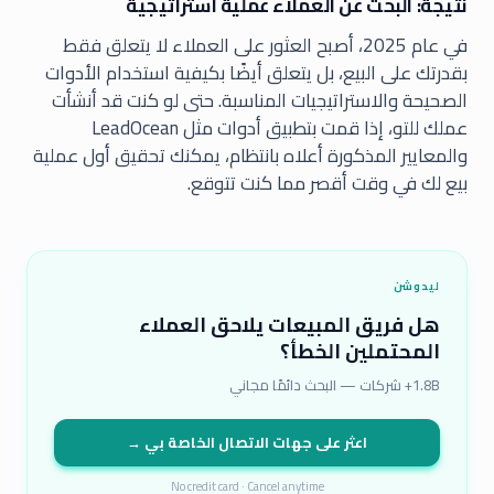
نتيجة: البحث عن العملاء عملية استراتيجية
في عام 2025، أصبح العثور على العملاء لا يتعلق فقط
بقدرتك على البيع، بل يتعلق أيضًا بكيفية استخدام الأدوات
الصحيحة والاستراتيجيات المناسبة. حتى لو كنت قد أنشأت
عملك للتو، إذا قمت بتطبيق أدوات مثل LeadOcean
والمعايير المذكورة أعلاه بانتظام، يمكنك تحقيق أول عملية
بيع لك في وقت أقصر مما كنت تتوقع.
ليدوشن
هل فريق المبيعات يلاحق العملاء
المحتملين الخطأ؟
1.8B+ شركات — البحث دائمًا مجاني
اعثر على جهات الاتصال الخاصة بي →
No credit card · Cancel anytime