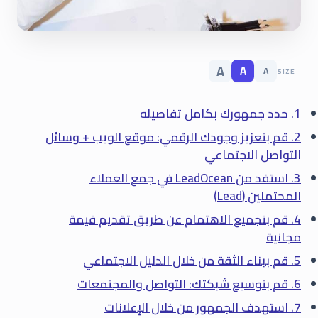
A
A
A
SIZE
1. حدد جمهورك بكامل تفاصيله
2. قم بتعزيز وجودك الرقمي: موقع الويب + وسائل
التواصل الاجتماعي
3. استفد من LeadOcean في جمع العملاء
المحتملين (Lead)
4. قم بتجميع الاهتمام عن طريق تقديم قيمة
مجانية
5. قم ببناء الثقة من خلال الدليل الاجتماعي
6. قم بتوسيع شبكتك: التواصل والمجتمعات
7. استهدف الجمهور من خلال الإعلانات