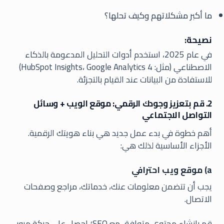
ما أكبر مشكلاتهم وكيف تحلها؟
نصيحة:
في عام 2025، استخدم أدوات التحليل المدعومة بالذكاء
الاصطناعي (مثل: HubSpot Insights، Google Analytics 4)
للاستفادة من البيانات عند القيام بالتجزئة.
2. قم بتعزيز وجودك الرقمي: موقع الويب + وسائل
التواصل الاجتماعي
أهم خطوة في بدء عمل جديد هي بناء هويتك الرقمية.
الأجزاء الأساسية لذلك هي:
a) موقع ويب احترافي
يجب أن تتضمن معلومات عنك، خدماتك، مراجع وصفحات
الاتصال.
قم بإنشاء محتوى متوافق مع SEO؛ احصل على حركة مرور