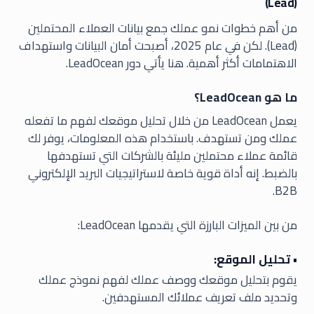
(Lead)
من أهم خطوات نمو عملك جمع بيانات العملاء المحتملين
(Lead). لكن في عام 2025، أصبحت أمان البيانات واستهداف
الاهتمامات أكثر أهمية. هنا يأتي دور LeadOcean.
ما هو LeadOcean؟
يعمل LeadOcean من خلال تحليل موقعك لفهم ما تفعله
عملك ومن تستهدف. باستخدام هذه المعلومات، يوفر لك
قائمة عملاء محتملين مليئة بالشركات التي تستهدفها
بالضبط. إنه أداة قوية خاصة لاستراتيجيات البريد الإلكتروني
B2B.
من بين الميزات البارزة التي يقدمها LeadOcean:
• تحليل الموقع:
يقوم بتحليل موقعك ووصف عملك لفهم نموذج عملك
وتحديد ملف تعريف عملائك المستهدفين.