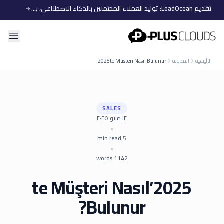
تقديم LeadOcean: توليد العملاء المحتملين بالذكاء الاصطناعي، بيانات منتقاة، توسع سهل
PlusClouds
الرئيسية
المدونة
2025te Musteri Nasil Bulunur
SALES
١٢ مايو ٢٠٢٥
•
min read
5
•
words
1142
2025’te Müşteri Nasıl
Bulunur?