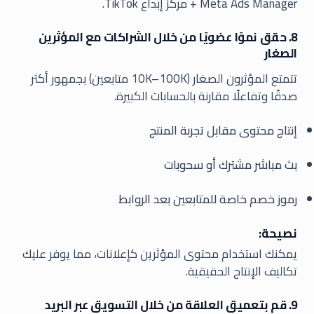
Meta Ads Manager + مركز إبداع TikTok.
8. حقق نموًا عضويًا من خلال الشراكات مع المؤثرين
الصغار
تتمتع المؤثرون الصغار (10K–100K متابعين) بجمهور أكثر
صدقًا وتفاعلًا مقارنة بالحسابات الكبيرة.
إنتاج محتوى مقابل تجربة المنتج
بث مباشر مشترك أو سحوبات
رموز خصم خاصة للمتابعين بعد الروابط
نصيحة:
يمكنك استخدام محتوى المؤثرين كإعلانات، مما يوفر عليك
تكاليف الإنتاج الحقيقية.
9. قم بتعميق العلاقة من خلال التسويق عبر البريد