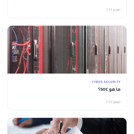
فبراير ٢٠٢٦
CYBER SECURITY
ما هو SOC؟
يونيو ٢٠٢٥