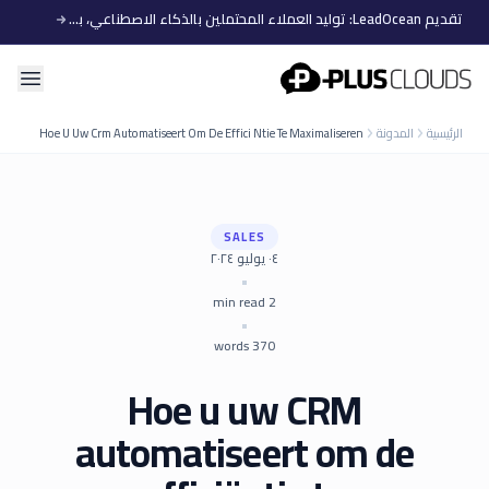
تقديم LeadOcean: توليد العملاء المحتملين بالذكاء الاصطناعي، بيانات منتقاة، توسع سهل
PlusClouds
الرئيسية
المدونة
Hoe U Uw Crm Automatiseert Om De Effici Ntie Te Maximaliseren
SALES
٠٤ يوليو ٢٠٢٤
•
min read
2
•
words
370
Hoe u uw CRM
automatiseert om de