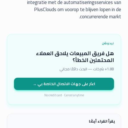
integratie met de automatiseringsservices van
PlusClouds om voorop te blijven lopen in de
concurrerende markt.
ليدوشن
هل فريق المبيعات يلاحق العملاء
المحتملين الخطأ؟
1.8B+ شركات — البحث دائمًا مجاني
اعثر على جهات الاتصال الخاصة بي →
No credit card · Cancel anytime
يقرأ القراء أيضًا