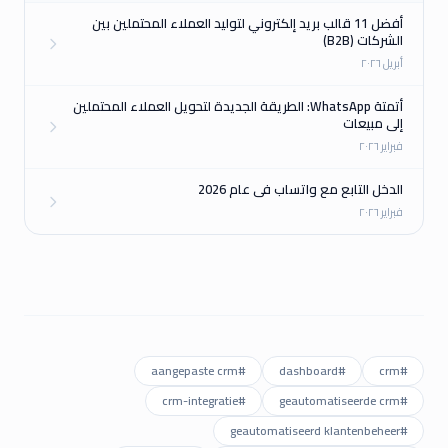
أفضل 11 قالب بريد إلكتروني لتوليد العملاء المحتملين بين
الشركات (B2B)
أبريل ٢٠٢٦
أتمتة WhatsApp: الطريقة الجديدة لتحويل العملاء المحتملين
إلى مبيعات
فبراير ٢٠٢٦
الدخل التابع مع واتساب في عام 2026
فبراير ٢٠٢٦
aangepaste crm
#
dashboard
#
crm
#
crm-integratie
#
geautomatiseerde crm
#
geautomatiseerd klantenbeheer
#