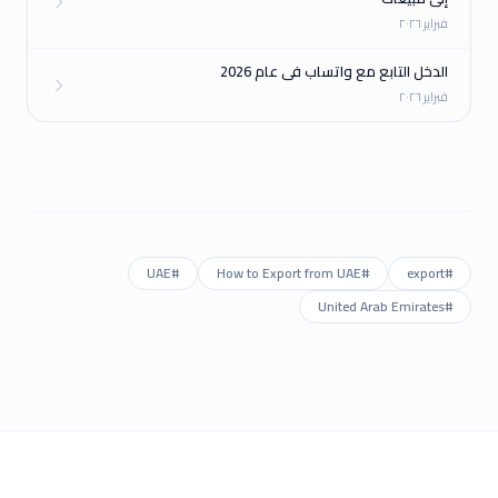
فبراير ٢٠٢٦
الدخل التابع مع واتساب في عام 2026
فبراير ٢٠٢٦
UAE
#
How to Export from UAE
#
export
#
United Arab Emirates
#