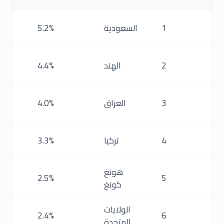
1
السعودية
5.2%
د
2
الهند
4.4%
د
3
العراق
4.0%
د
4
تركيا
3.3%
د
هونغ
2.5%
5
كونغ
د
الولايات
2.4%
6
المتحدة
د