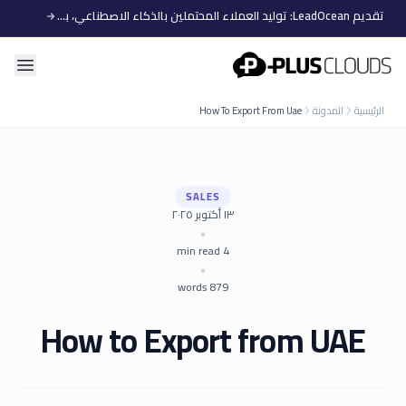
تقديم LeadOcean: توليد العملاء المحتملين بالذكاء الاصطناعي، بيانات منتقاة، توسع سهل
PlusClouds
الرئيسية
المدونة
How To Export From Uae
SALES
١٣ أكتوبر ٢٠٢٥
•
min read
4
•
words
879
How to Export from UAE