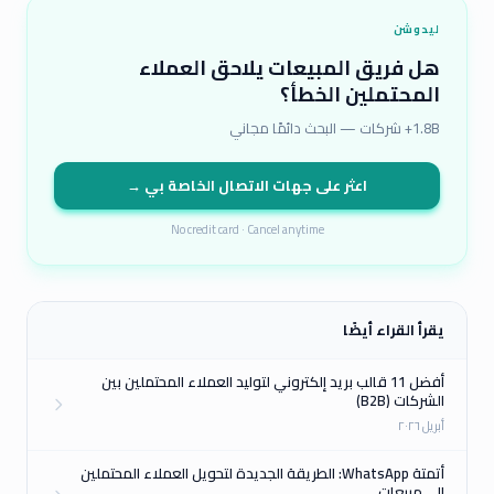
ليدوشن
هل فريق المبيعات يلاحق العملاء
المحتملين الخطأ؟
1.8B+ شركات — البحث دائمًا مجاني
اعثر على جهات الاتصال الخاصة بي →
No credit card · Cancel anytime
يقرأ القراء أيضًا
أفضل 11 قالب بريد إلكتروني لتوليد العملاء المحتملين بين
الشركات (B2B)
أبريل ٢٠٢٦
أتمتة WhatsApp: الطريقة الجديدة لتحويل العملاء المحتملين
إلى مبيعات