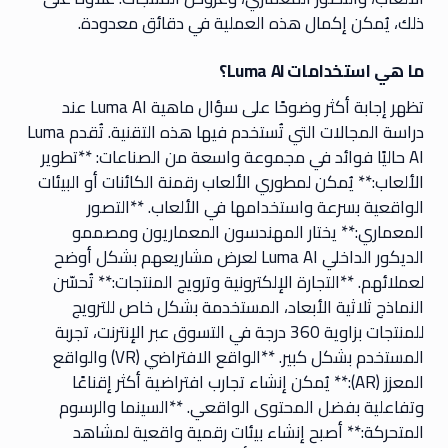
ذلك، يُمكن إكمال هذه العملية في دقائق معدودة.
ما هي استخدامات Luma AI؟
تظهر إجابة أكثر وضوحًا على سؤال ماهية Luma AI عند
دراسة المجالات التي تُستخدم فيها هذه التقنية. تُقدم Luma
AI حاليًا فوائد في مجموعة واسعة من الصناعات: **تطوير
الألعاب:** يُمكن لمطوري الألعاب رقمنة الكائنات أو البيئات
الواقعية بسرعة واستخدامها في الألعاب. **التصور
المعماري:** يختار المهندسون المعماريون ومصممو
الديكور الداخلي Luma AI لعرض مشاريعهم بشكل أوضح
لعملائهم. **التجارة الإلكترونية وترويج المنتجات:** تُحسّن
النماذج ثلاثية الأبعاد، المستخدمة بشكل خاص للترويج
للمنتجات بزاوية 360 درجة في التسوق عبر الإنترنت، تجربة
المستخدم بشكل كبير. **الواقع الافتراضي (VR) والواقع
المعزز (AR):** يُمكن إنشاء تجارب افتراضية أكثر إقناعًا
وتفاعلية بفضل المحتوى الواقعي. **السينما والرسوم
المتحركة:** أصبح إنشاء بيئات رقمية واقعية لمشاهد