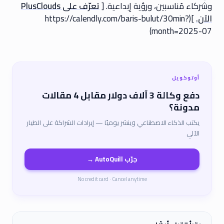
وشركاء مُناسبين، ورؤية إبداعية. [
تعرّف على PlusClouds
الآن.
](https://calendly.com/baris-bulut/30min?
month=2025-07)
أوتوكويل
دفع وكالة 3 آلاف دولار مقابل 4 مقالات
مدونة؟
يكتب الذكاء الاصطناعي وينشر يوميًا — إيرادات الشراكة على الطيار
الآلي
جرّب AutoQuill →
No credit card · Cancel anytime