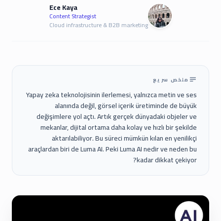
Ece Kaya
Content Strategist
Cloud infrastructure & B2B marketing
ملخص سريع
Yapay zeka teknolojisinin ilerlemesi, yalnızca metin ve ses
alanında değil, görsel içerik üretiminde de büyük
değişimlere yol açtı. Artık gerçek dünyadaki objeler ve
mekanlar, dijital ortama daha kolay ve hızlı bir şekilde
aktarılabiliyor. Bu süreci mümkün kılan en yenilikçi
araçlardan biri de Luma AI. Peki Luma AI nedir ve neden bu
kadar dikkat çekiyor?