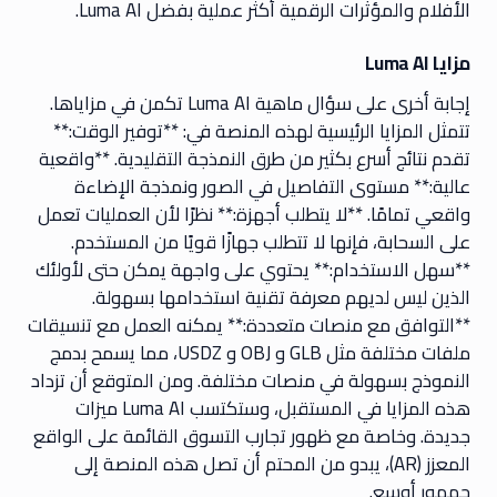
الأفلام والمؤثرات الرقمية أكثر عملية بفضل Luma AI.
مزايا Luma AI
إجابة أخرى على سؤال ماهية Luma AI تكمن في مزاياها.
تتمثل المزايا الرئيسية لهذه المنصة في: **توفير الوقت:**
تقدم نتائج أسرع بكثير من طرق النمذجة التقليدية. **واقعية
عالية:** مستوى التفاصيل في الصور ونمذجة الإضاءة
واقعي تمامًا. **لا يتطلب أجهزة:** نظرًا لأن العمليات تعمل
على السحابة، فإنها لا تتطلب جهازًا قويًا من المستخدم.
**سهل الاستخدام:** يحتوي على واجهة يمكن حتى لأولئك
الذين ليس لديهم معرفة تقنية استخدامها بسهولة.
**التوافق مع منصات متعددة:** يمكنه العمل مع تنسيقات
ملفات مختلفة مثل GLB و OBJ و USDZ، مما يسمح بدمج
النموذج بسهولة في منصات مختلفة. ومن المتوقع أن تزداد
هذه المزايا في المستقبل، وستكتسب Luma AI ميزات
جديدة. وخاصة مع ظهور تجارب التسوق القائمة على الواقع
المعزز (AR)، يبدو من المحتم أن تصل هذه المنصة إلى
جمهور أوسع.