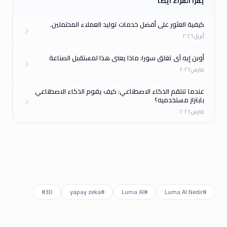
يقرأ القراء أيضًا
كيفية العثور على أفضل خدمات توليد العملاء المحتملين.
أبريل ٢٠٢٦
أوبن إيه آي تغلق سورا: ماذا يعني هذا لمستقبل الصناعة
مارس ٢٠٢٦
عندما تنتقم الذكاء الاصطناعي: كيف يقوم الذكاء الاصطناعي
بابتزاز مستخدميه؟
مارس ٢٠٢٦
#
3D
yapay zeka
#
Luma AI
#
Luma AI Nedir
#