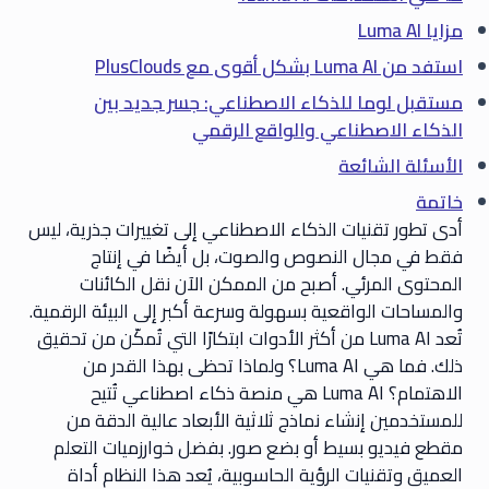
مزايا Luma AI
استفد من Luma AI بشكل أقوى مع PlusClouds
مستقبل لوما للذكاء الاصطناعي: جسر جديد بين
الذكاء الاصطناعي والواقع الرقمي
الأسئلة الشائعة
خاتمة
أدى تطور تقنيات الذكاء الاصطناعي إلى تغييرات جذرية، ليس
فقط في مجال النصوص والصوت، بل أيضًا في إنتاج
المحتوى المرئي. أصبح من الممكن الآن نقل الكائنات
والمساحات الواقعية بسهولة وسرعة أكبر إلى البيئة الرقمية.
تُعد Luma AI من أكثر الأدوات ابتكارًا التي تُمكّن من تحقيق
ذلك. فما هي Luma AI؟ ولماذا تحظى بهذا القدر من
الاهتمام؟ Luma AI هي منصة ذكاء اصطناعي تُتيح
للمستخدمين إنشاء نماذج ثلاثية الأبعاد عالية الدقة من
مقطع فيديو بسيط أو بضع صور. بفضل خوارزميات التعلم
العميق وتقنيات الرؤية الحاسوبية، يُعد هذا النظام أداة