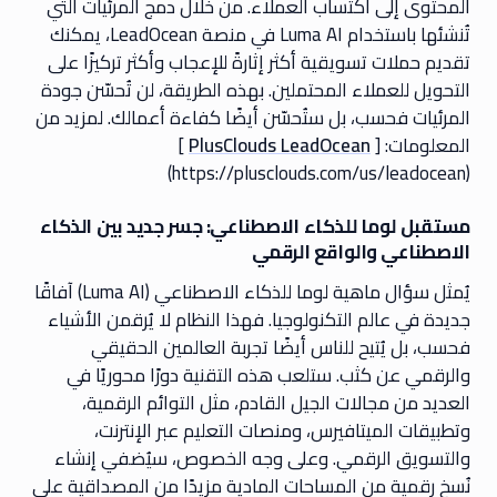
المحتوى إلى اكتساب العملاء. من خلال دمج المرئيات التي
تُنشئها باستخدام Luma AI في منصة LeadOcean، يمكنك
تقديم حملات تسويقية أكثر إثارةً للإعجاب وأكثر تركيزًا على
التحويل للعملاء المحتملين. بهذه الطريقة، لن تُحسّن جودة
المرئيات فحسب، بل ستُحسّن أيضًا كفاءة أعمالك. لمزيد من
المعلومات: [
PlusClouds LeadOcean
]
(https://plusclouds.com/us/leadocean)
مستقبل لوما للذكاء الاصطناعي: جسر جديد بين الذكاء
الاصطناعي والواقع الرقمي
يُمثل سؤال ماهية لوما للذكاء الاصطناعي (Luma AI) آفاقًا
جديدة في عالم التكنولوجيا. فهذا النظام لا يُرقمن الأشياء
فحسب، بل يُتيح للناس أيضًا تجربة العالمين الحقيقي
والرقمي عن كثب. ستلعب هذه التقنية دورًا محوريًا في
العديد من مجالات الجيل القادم، مثل التوائم الرقمية،
وتطبيقات الميتافيرس، ومنصات التعليم عبر الإنترنت،
والتسويق الرقمي. وعلى وجه الخصوص، سيُضفي إنشاء
نُسخ رقمية من المساحات المادية مزيدًا من المصداقية على