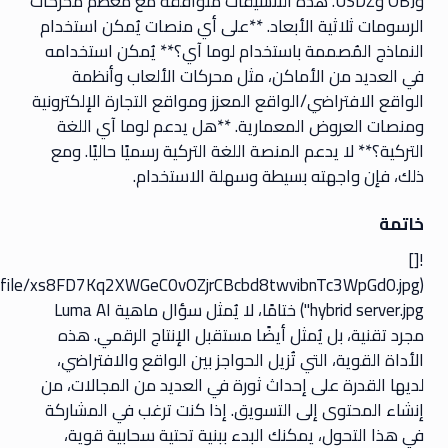
وOBJ وUSDZ. هذه التنسيقات متوافقة مع معظم محركات
الرسومات ثلاثية الأبعاد. **على أي منصات يُمكن استخدام
النماذج المُصممة باستخدام لوما آي؟** يُمكن استخدامه
في العديد من الأماكن، مثل محركات الألعاب وأنظمة
الواقع الافتراضي/الواقع المعزز ومواقع التجارة الإلكترونية
ومنصات العروض المعمارية. **هل يدعم لوما آي اللغة
التركية؟** لا يدعم المنصة اللغة التركية رسميًا حاليًا. ومع
ذلك، فإن واجهته بسيطة وسهلة الاستخدام.
خاتمة
![]
t.io/file/xs8FD7Kq2XWGeC0vOZjrCBcbd8twvibnTc3WpGd0.jpg
'hybrid server.jpg') ختامًا، لا يُمثل سؤال ماهية Luma AI
مجرد تقنية، بل يُمثل أيضًا مستقبل الإنتاج الرقمي. هذه
الأداة القوية، التي تُزيل الحواجز بين الواقع والافتراضي،
لديها القدرة على إحداث ثورة في العديد من المجالات، من
إنشاء المحتوى إلى التسويق. إذا كنت ترغب في المشاركة
في هذا التحول، يمكنك البدء ببنية تحتية سحابية قوية،