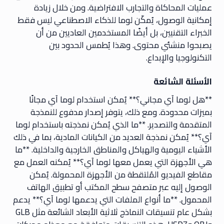
عمليات المحاكاة والتجارب الافتراضية. ومن خلال زيادة
إمكانية الوصول، يُمكّن لوما للذكاء الاصطناعي ليس فقط
الخبراء التقنيين، بل أيضًا المستخدمين العاديين من أن
يصبحوا منشئي محتوى. وهذا يُطمس الحدود بين
التكنولوجيا والإبداع.
الأسئلة الشائعة
**هل لوما آي مجاني؟** يُمكن استخدام لوما آي مجانًا
بميزات محدودة. ومع ذلك، يتوفر إصدار مدفوع للنمذجة
المتقدمة والتصدير. **ما الذي يُمكن نمذجته باستخدام لوما
آي؟** يُمكن نمذجة العديد من الكيانات المادية، بما في ذلك
الأشياء اليومية والهياكل والمناطق الخارجية والداخلية. **ما
هي الأجهزة التي يعمل معها لوما آي؟** يُمكنه العمل مع
مقاطع الفيديو المُلتقطة من الأجهزة المحمولة. يُمكن
الوصول إليه عبر متصفح سطح المكتب أو تطبيق الهاتف
المحمول. **ما أنواع الملفات التي يدعمها لوما آي؟** يدعم
بشكل عام تنسيقات النماذج ثلاثية الأبعاد الشائعة مثل GLB