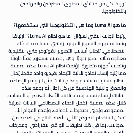
ثورية لكل من منشئي المحتوى المحترفين والمهتمين
بالتكنولوجيا.
ما هو Luma AI وما هي التكنولوجيا التي يستخدمها؟
يرتبط الجانب التقني لسؤال "ما هو نظام Luma AI؟" ارتباطًا
وثيقًا بمفهوم التصوير الفوتوغرامتري بمساعدة الذكاء
الاصطناعي. تتطلب أساليب التصوير الفوتوغرامتري التقليدية
معالجة مئات الصور يدويًا، وهي عملية تستغرق وقتًا طويلًا
وتتطلب أجهزة متطورة. يُؤتمت نظام Luma AI هذه العملية،
مما يُتيح إنشاء نماذج ثلاثية الأبعاد بفيديو واحد فقط. يُحلل
النظام فيديو المستخدم ويعالج بيانات مثل الزاوية والإضاءة
والعمق والبنية الهندسية من كل إطار. ثم يجمع هذه
البيانات لإنشاء نسخة رقمية ثلاثية الأبعاد للعنصر أو المساحة.
خلال هذه العملية، يُكمل الذكاء الاصطناعي البيانات المرئية
المفقودة، ويُجري تصحيحات للحواف، ويُقدم القوام آنيًا.
يُمكن استخدام النموذج ثلاثي الأبعاد الناتج في العديد من
المجالات، بما في ذلك تطبيقات الواقع الافتراضي، ومحركات
الألعاب، والتصور المعماري، وعروض المنتجات. علاوة على