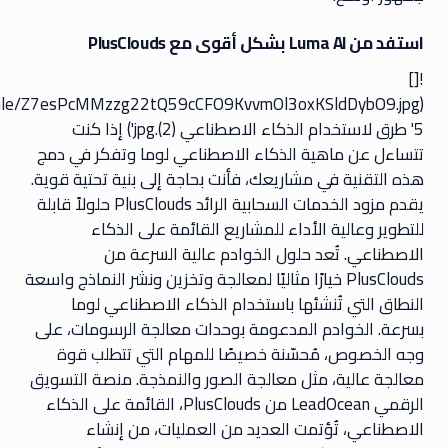
استفد من Luma AI بشكل أقوى مع PlusClouds
![]
t.io/file/Z7esPcMMzzg22tQ59cCFO9KvvmOl3oxKSldDybO9.jpg
'5 طرق لاستخدام الذكاء الاصطناعي (2).jpg') إذا كنت
تتساءل عن ماهية الذكاء الاصطناعي لوما وتفكر في دمج
هذه التقنية في مشاريعك، فأنت بحاجة إلى بنية تحتية قوية.
يقدم مزود الخدمات السحابية الرائد PlusClouds حلولاً قابلة
للتطوير وعالية الأداء للمشاريع القائمة على الذكاء
الاصطناعي. تُعد حلول الخوادم عالية السرعة من
PlusClouds خيارًا مثاليًا لمعالجة وتخزين ونشر النماذج واسعة
النطاق التي تُنشئها باستخدام الذكاء الاصطناعي لوما
بسرعة. الخوادم المدعومة بوحدات معالجة الرسومات، على
وجه الخصوص، مُحسّنة خصيصًا للمهام التي تتطلب قوة
معالجة عالية، مثل معالجة الصور والنمذجة. منصة التسويق
الرقمي LeadOcean من PlusClouds، القائمة على الذكاء
الاصطناعي، تُؤتمت العديد من العمليات، من إنشاء