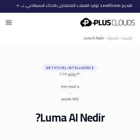
تقديم LeadOcean: توليد العملاء المحتملين بالذكاء الاصطناعي، بيانات منتقاة، توسع سهل
PlusClouds
الرئيسية
المدونة
Luma Ai Nedir
ARTIFICIAL INTELLIGENCE
٣٠ يوليو ٢٠٢٥
•
min read
4
•
words
992
Luma AI Nedir?