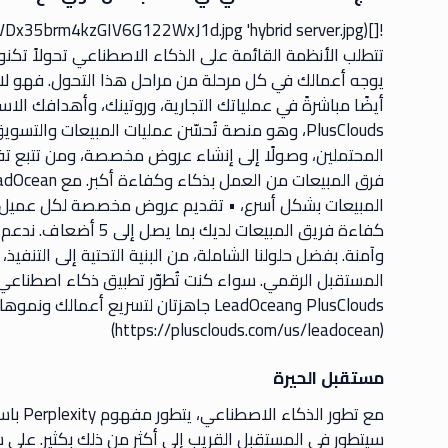
تتطلب الأنظمة القائمة على الذكاء الاصطناعي تحولاً تكنولوج
يوجه أعمالك في كل مرحلة من مراحل هذا التحول. فهو لا 
PlusClouds، وهو منصة تُحسّن عمليات المبيعات وال
المحتملين، وصولًا إلى إنشاء عروض مخصصة، ومن تتبع تفاعلا
المبيعات بشكل أسرع، • تقديم عروض مخصصة لكل عميل، • أت
كفاءة فريق المبيعات لد
المستقبل الرقمي. سواء كنت تُطوّر تطبيق ذكاء اصطناعي 
PlusClouds وLeadOcean جاهزتان لتسريع أعمالك ونموها. لمزيد من المعلومات: [
(https://plusclouds.com/us/leadocean)
مستقبل الحيرة
مع تطور
سيتطور في المستقبل القريب إلى أكثر من ذلك بكثير. على س