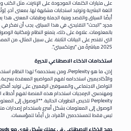
على مليارات الكلمات الموجودة على الإنترنت، مثل الكتب و
اللغة البشرية وتوليد استجابات مشابهة لها. بمعنى آخر، يُو
أيضًا السياق والقصد وبنية الجملة وطبقات المعنى. هذا يعن
مجرد "البحث" التقليدي. في هذا السياق، يجب أن نفكر في ما
بالمعلومات. علاوة على ذلك، يتمتع النظام بإمكانية الوصول إ
التي تقتصر على البيانات الثابتة. على سبيل المثال، من الممك
2025 مباشرةً من "بيربلكسيتي".
استخدامات الذكاء الاصطناعي للحيرة
إذن، ما هو Perplexity، ومن يستخدمه؟ لهذا
والأكاديميين استخدامه لفهم المواضيع المعقدة بسرعة. 
التواصل الاجتماعي والمسوقين الرقميين على توليد أفكا
ومهندسي البرمجيات استخدام هذه المنصة لفهم أخطاء الأكواد
Perplexity تلخيص التطورات الحالية. **الوصول إلى 
الوصول إلى المعلومات بشكل أسرع باستخدام إصدارات متخصصة
ليس فقط للمستخدمين الأفراد، بل أيضًا للمؤسسات.
دمج الذكاء الاصطناعي في عملك بشكل قوي مع PlusClouds و LeadOcean