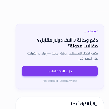
أوتوكويل
دفع وكالة 3 آلاف دولار مقابل 4
مقالات مدونة؟
يكتب الذكاء الاصطناعي وينشر يوميًا — إيرادات الشراكة
على الطيار الآلي
جرّب AutoQuill →
No credit card · Cancel anytime
يقرأ القراء أيضًا