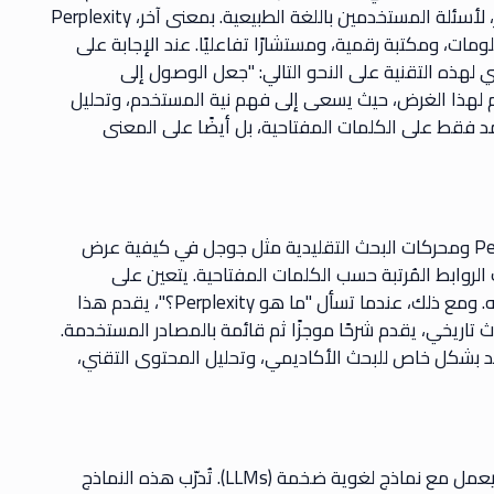
إجابات موجزة، وسياقية، وغالبًا ما تكون مدعومة بالمصادر، لأسئلة المستخدمين باللغة الطبيعية. بمعنى آخر، Perplexity
مات، ومكتبة رقمية، ومستشارًا تفاعليًا. عند الإجابة على
لهدف الأساسي لهذه التقنية على النحو التالي: "جعل الوصول إلى
ام لهذا الغرض، حيث يسعى إلى فهم نية المستخدم، وتحليل
مد فقط على الكلمات المفتاحية، بل أيضًا على المعنى
يكمن الفرق الرئيسي بين نظام الذكاء الاصطناعي Perplexity ومحركات البحث التقليدية مثل جوجل في كيفية عرض
لروابط المُرتبة حسب الكلمات المفتاحية. يتعين على
المستخدم تصفح هذه الروابط واستخراج المعلومات بنفسه. ومع ذلك، عندما تسأل "ما هو Perplexity؟"، يقدم هذا
تاريخي، يقدم شرحًا موجزًا ​​ثم قائمة بالمصادر المستخدمة.
د بشكل خاص للبحث الأكاديمي، وتحليل المحتوى التقني،
الذكاء الاصطناعي "بيربلكسيتي" (Perplexity AI) هو نظام يعمل مع نماذج لغوية ضخمة (LLMs). تُدرّب هذه النماذج