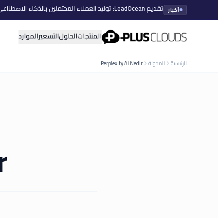
تقديم LeadOcean: توليد العملاء المحتملين بالذكاء الاصطناعي، بيانات منتقاة، توسع سهل
أخبار
PlusClouds
المنتجات
الحلول
التسعير
الموارد
الرئيسية
المدونة
Perplexity Ai Nedir
?