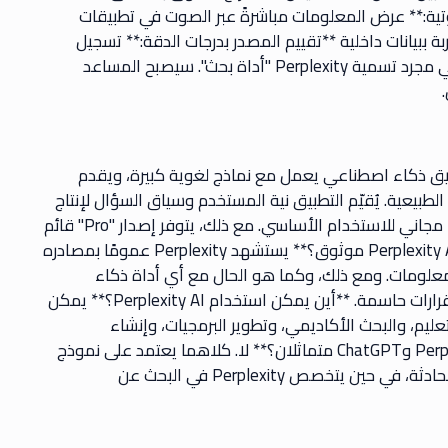
تية:** عرض المعلومات مباشرةً عبر الصوت في تطبيقات
ببيانات داخلية **تقييم المصدر بدرجات الدقة:** تسجيل
وتصنيف موثوقية المعلومات. مع هذه التطورات، لن يكفي مجرد تسمية Perplexity "أداة بحث". سيصبح المساعد
Per وكيف يعمل؟ ** Perplexity AI هو تطبيق ذكاء اصطناعي يعمل مع نماذج لغوية كبيرة، ويقدم
طبيعية. يُقيّم التطبيق نية المستخدم وسياق السؤال لإنتاج
الإجابة الأنسب. **هل Perplexity AI مجاني؟** Perplexity مجاني للاستخدام الأساسي. مع ذلك، يتوفر إصدار "Pro" قائم
على الاشتراك لإجابات أكثر تقدمًا وميزات احترافية. **هل Perplexity AI موثوق؟** يستشهد Perplexity عمومًا بمصادره
علومات. ومع ذلك، وكما هو الحال مع أي أداة ذكاء
اصطناعي، يُنصح بتأكيد المعلومات بمصادر إضافية لاتخاذ قرارات حاسمة. **أين يمكن استخدام Perplexity AI؟** يمكن
ليم، والبحث الأكاديمي، وتطوير البرمجيات، وإنشاء
المحتوى، وخدمة العملاء، وتحليل البيانات. **هل Perplexity AI وChatGPT متماثلان؟** لا. كلاهما يعتمد على نموذج
لغوي، ولكن حالات استخدامهما مختلفة. ChatGPT أكثر محادثة، في حين يتخصص Perplexity في البحث عن