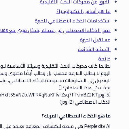
الفرق عن محركات البحث التقليدية
ما هو أساس التكنولوجيا؟
استخدامات الذكاء الاصطناعي للحيرة
دمج الذكاء الاصطناعي في عملك بشكل قوي مع PlusClouds و LeadOcean
مستقبل الحيرة
الأسئلة الشائعة
خاتمة
لطالما كانت محركات البحث التقليدية وسيلتنا الأساسية لل
يجذب كل هذا الاهتمام؟ []
الذكاء الاصطناعي (2).jpg')
ما هو الذكاء الاصطناعي المربك؟
Perplexity AI هي منصة لاكتشاف المعرفة تعتمد ع