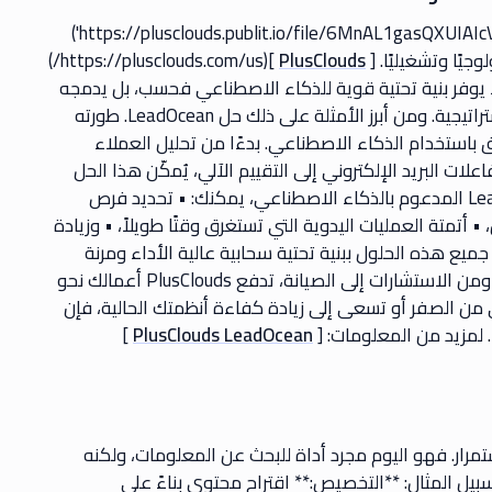
![](https://plusclouds.publit.io/file/6MnAL1gasQXUIAIcVDx35brm4kzGIV6G122WxJ1d.jpg 'hybrid server.jpg')
يًا وتشغيليًا. [
PlusClouds
](https://plusclouds.com/us/)
يوفر بنية تحتية قوية للذكاء الاصطناعي فحسب، بل يدمجه
أيضًا مباشرةً في عملياتك التجارية، وروتينك، وأهدافك الاستراتيجية. ومن أبرز الأمثلة على ذلك حل LeadOcean. طورته
تسويق باستخدام الذكاء الاصطناعي. بدءًا من تحليل العملاء
ت البريد الإلكتروني إلى التقييم الآلي، يُمكّن هذا الحل
فرق المبيعات من العمل بذكاء وكفاءة أكبر. مع LeadOcean المدعوم بالذكاء الاصطناعي، يمكنك: • تحديد فرص
متة العمليات اليدوية التي تستغرق وقتًا طويلاً، • وزيادة
يك بما يصل إلى 5 أضعاف. ندعم جميع هذه الحلول ببنية تحتية سحابية عالية الأداء ومرنة
وآمنة. بفضل حلولنا الشاملة، من البنية التحتية إلى التنفيذ، ومن الاستشارات إلى الصيانة، تدفع PlusClouds أعمالك نحو
من الصفر أو تسعى إلى زيادة كفاءة أنظمتك الحالية، فإن
]
PlusClouds LeadOcean
 الذكاء الاصطناعي، يتطور مفهوم Perplexity باستمرار. فهو اليوم مجرد أداة للبحث عن المعلومات، ولكنه
بيل المثال: **التخصيص:** اقتراح محتوى بناءً على