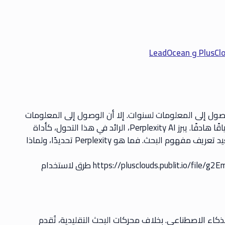
وصول إلى المعلومات لسنوات. إلا أن الوصول إلى المعلومات
اليوم لا يتطلب السرعة فحسب، بل يتطلب أيضًا محتوى وسياقًا هادفًا. يبرز Perplexity AI، الرائد في هذا التحول، كأداة
للوصول إلى المعلومات مدعومة بالذكاء الاصطناعي، ويُعيد تعريف مفهوم البحث. فما هو Perplexity تحديدًا، ولماذا
(https://plusclouds.publit.io/file/g2EmHxItS5vNZtuWFRXqNaKFIvfZsq7FTvmBZ2KT.jpg '5 طرق لاستخدام
لى الذكاء الاصطناعي. بخلاف محركات البحث التقليدية، تُقدم