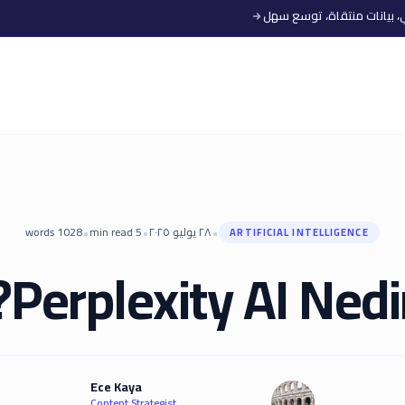
•
•
•
٢٨ يوليو ٢٠٢٥
5
min read
1028
words
ARTIFICIAL INTELLIGENCE
Perplexity AI Nedir
Ece Kaya
Content Strategist