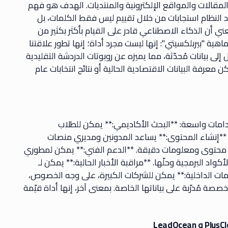
المقالات والمواقع الإلكترونية والمنتديات. الهدف هو فهم
لّد النظام استجابات من خلال تقييم ليس فقط الكلمات، بل
ي أن الذكاء الاصطناعي قادر على القيام بأكثر بكثير من
هية "بيربلكسيتي": إنها ليست مجرد أداة؛ إنها تطور علاقتنا
لى بيانات مُحدّثة، مما يميزه عن روبوتات الدردشة التقليدية
ن معرفة البيانات الاقتصادية الحالية أو نتائج انتخابات عام
 النظام استخدامات واسعة: **البحث الأكاديمي:** يمكن للطلاب
**إنشاء المحتوى:** يساعد المدونين ومديري منصات
ر محتوى ومعلومات دقيقة. **الدعم الفني:** يمكن لمطوري
 البرمجية وحلّها. **مراقبة الأخبار الحالية:** يمكن لـ
المعلومات الداخلية:** يمكن للشركات الكبيرة، على وجه الخصوص،
 مُدرّبة على بياناتها الخاصة. بمعنى آخر، إنها أداة قيّمة