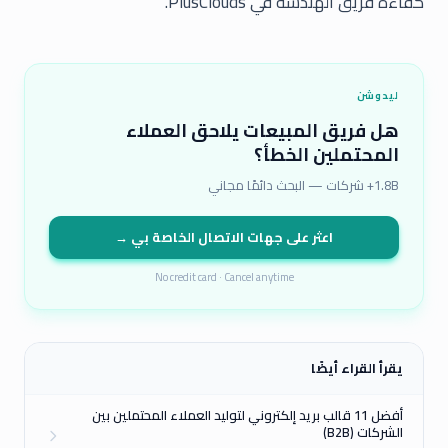
كفاءة فريق الهندسة في PlusClouds.
ليدوشن
هل فريق المبيعات يلاحق العملاء
المحتملين الخطأ؟
1.8B+ شركات — البحث دائمًا مجاني
اعثر على جهات الاتصال الخاصة بي →
No credit card · Cancel anytime
يقرأ القراء أيضًا
أفضل 11 قالب بريد إلكتروني لتوليد العملاء المحتملين بين
الشركات (B2B)