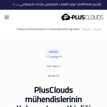
تقديم LeadOcean: توليد العملاء المحتملين بالذكاء الاصطناعي، بيانات منتقاة، توسع سهل
PlusClouds
الرئيسية
المدونة
Plusclouds Muehendislerinin Kubernetes Yetkinligi Nedir
SALES
١٩ نوفمبر ٢٠٢١
•
min read
1
•
words
52
PlusClouds
mühendislerinin