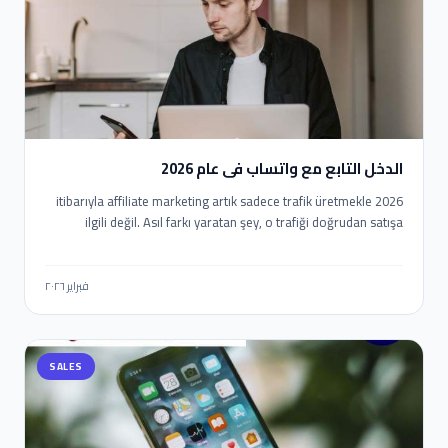
الدخل التابع مع واتساب في عام 2026
2026 itibarıyla affiliate marketing artık sadece trafik üretmekle
ilgili değil. Asıl farkı yaratan şey, o trafiği doğrudan satışa
dönüştürebilmek. İşte burada WhatsApp devreye giriyor.
2026’da WhatsApp ile Affiliate Gelir nasıl elde edilir? E-posta
açılma oranları düşerken, WhatsApp mesajlarının okunma oranı
فبراير ٢٠٢٦
%90’ların üzerinde. Yani doğru stratejiyle WhatsApp, affiliate
gelir için en güçlü “son temas noktası” haline geliyor. Ama
burada kritik fark şu: Manuel mesaj atanlar değil, otomasyon
SALES
kuranlar kazanıyor.