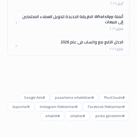
أبريل ٢٠٢٦
أتمتة WhatsApp: الطريقة الجديدة لتحويل العملاء المحتملين
إلى مبيعات
فبراير ٢٠٢٦
الدخل التابع مع واتساب في عام 2026
فبراير ٢٠٢٦
Google Ads
#
pazarlama ortaklıkları
#
PlusClouds
#
kuponlar
#
Instagram Reklamları
#
Facebook Reklamları
#
ortaklık
#
ortaklar
#
posta gönderimi
#