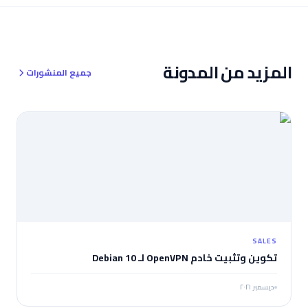
المزيد من المدونة
جميع المنشورات
SALES
تكوين وتثبيت خادم OpenVPN لـ Debian 10
ديسمبر ٢٠٢١