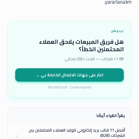
yararlanalım.
ليدوشن
هل فريق المبيعات يلاحق العملاء
المحتملين الخطأ؟
1.8B+ شركات — البحث دائمًا مجاني
اعثر على جهات الاتصال الخاصة بي →
No credit card · Cancel anytime
يقرأ القراء أيضًا
أفضل 11 قالب بريد إلكتروني لتوليد العملاء المحتملين بين
الشركات (B2B)