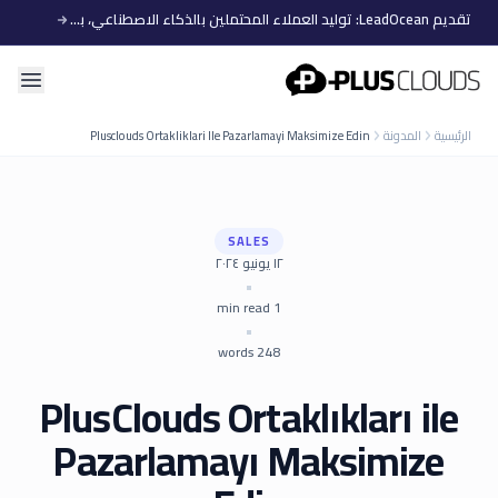
تقديم LeadOcean: توليد العملاء المحتملين بالذكاء الاصطناعي، بيانات منتقاة، توسع سهل
PlusClouds
الرئيسية
المدونة
Plusclouds Ortakliklari Ile Pazarlamayi Maksimize Edin
SALES
١٢ يونيو ٢٠٢٤
•
min read
1
•
words
248
PlusClouds Ortaklıkları ile
Pazarlamayı Maksimize