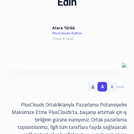
Edin
Alara Türkü
PlusClouds Author
Cloud & SaaS
A
A
A
SIZE
PlusClouds Ortaklıklarıyla Pazarlama Potansiyelini
Maksimize Etme PlusClouds'ta, başarıyı artırmak için iş
birliğinin gücüne inanıyoruz. Ortak pazarlama
toplantılarımız, ilgili tüm taraflara fayda sağlayacak