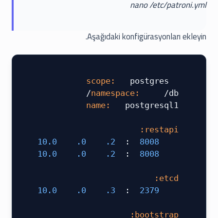
nano /etc/patroni.yml
Aşağıdaki konfigürasyonları ekleyin.
  postgres
 scope:
 /db/
 namespace:
  postgresql1
 name:
 ​
 restapi:
 10.0
 .0
 .2
 :
 8008
     listen:
 10.0
 .0
 .2
 :
 8008
     connect_address:
 ​
 etcd:
 10.0
 .0
 .3
 :
 2379
     host:
 ​
 bootstrap: