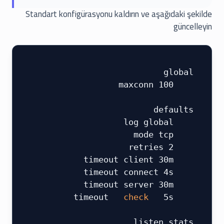
Standart konfigürasyonu kaldırın ve aşağıdaki şekilde
güncelleyin
 global
     maxconn 100
 ​
 defaults
     log global
     mode tcp
     retries 2
     timeout client 30m
     timeout connect 4s
     timeout server 30m
  check 
 5s
     timeout
 ​
 listen stats