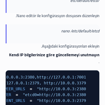
/etc/default/etcd
Nano editör ile konfigürasyon dosyasını düzenleyin.
nano /etc/default/etcd
Aşağıdaki konfigürasyonları ekleyin.
Kendi IP bilgilerinize göre güncellemeyi unutmayın
.
//10.0.0.3:2380,http://127.0.0.1:7001"
 ETCD_LISTEN_PEER_URLS
://127.0.0.1:2379, http://10.0.0.3379"
 ETCD_LISTEN_CLIENT_URLS
 =
 "http://10.0.0.3:2380"
 ETCD_INITIAL_ADVERTISE_PEER_URLS
 =
 "etcd0=http://10.0.0.3:2380"
 ETCD_INITIAL_CLUSTER
 =
 "http://10.0.0.3:2379"
 ETCD_ADVERTISE_CLIENT_URLS