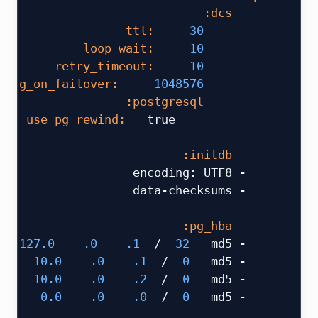
     dcs:
 30
         ttl:
 10
         loop_wait:
 10
         retry_timeout:
 1048576
         maximum_lag_on_failover:
         postgresql:
  true
             use_pg_rewind:
 ​
     initdb:
     - encoding: UTF8
     - data-checksums
 ​
     pg_hba:
 127.0
 .0
 .1
 /
 32
  md5
     - host replication replicator 
 10.0
 .0
 .1
 /
 0
  md5
     - host replication replicator 
 10.0
 .0
 .2
 /
 0
  md5
     - host replication replicator 
 0.0
 .0
 .0
 /
 0
  md5
     - host all all 
 ​