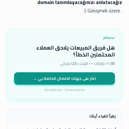
domain tanımlayacağınızı anlatacağız
. Görüşmek üzere :)
ليدوشن
هل فريق المبيعات يلاحق العملاء
المحتملين الخطأ؟
1.8B+ شركات — البحث دائمًا مجاني
اعثر على جهات الاتصال الخاصة بي →
No credit card · Cancel anytime
يقرأ القراء أيضًا