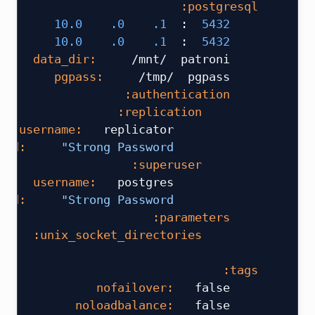
 postgresql:
 10.0
 .0
 .1
 :
 5432
     listen:
 10.0
 .0
 .1
 :
 5432
     connect_address:
 /mnt/
 patroni
     data_dir:
 /tmp/
 pgpass
     pgpass:
     authentication:
         replication:
  replicator
             username:
 "Strong Password"
             password:
         superuser:
  postgres
             username:
 "Strong Password"
             password:
     parameters:
'
         unix_socket_directories:
 ​
 tags:
  false
     nofailover:
  false
     noloadbalance: