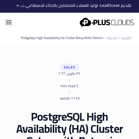
تقديم LeadOcean: توليد العملاء المحتملين بالذكاء الاصطناعي، بيانات منتقاة، توسع سهل
PlusClouds
Postgresql High Availability Ha Cluster Setup With Patroni
المدونة
الرئيسية
SALES
٣١ مارس ٢٠٢٢
•
min read
5
•
words
1119
PostgreSQL High
Availability (HA) Cluster