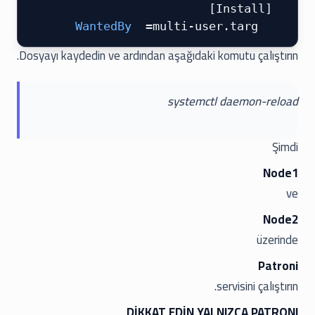
 [Install]
 =multi-user.targ
 WantedBy
Dosyayı kaydedin ve ardından aşağıdaki komutu çalıştırın.
systemctl daemon-reload
Şimdi
Node1
ve
Node2
üzerinde
Patroni
servisini çalıştırın.
DİKKAT EDİN YALNIZCA PATRONI