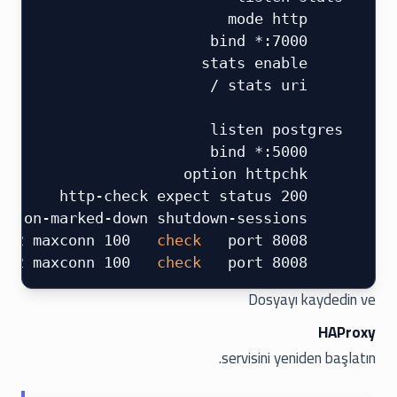
     mode http
     bind *:7000
     stats enable
     stats uri /
 ​
 listen postgres
     bind *:5000
     option httpchk
     http-check expect status 200
     default-server inter 3s fall 3 rise 2 on-marked-down shutdown-sessions
  check 
 port 8008
     server postgresql1 10.0.0.1:5432 maxconn 100
  check 
 port 8008
     server postgresql2 10.0.0.2:5432 maxconn 100
Dosyayı kaydedin ve
HAProxy
servisini yeniden başlatın.