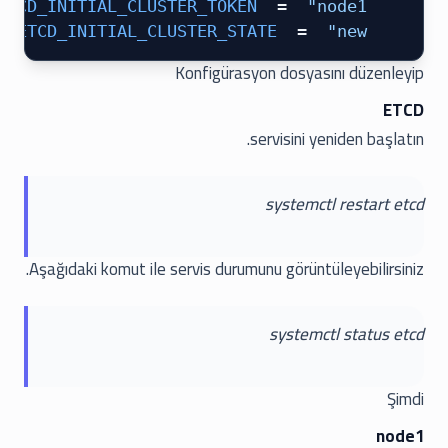
 =
 "node1"
 ETCD_INITIAL_CLUSTER_TOKEN
 =
 "new"
 ETCD_INITIAL_CLUSTER_STATE
Konfigürasyon dosyasını düzenleyip
ETCD
servisini yeniden başlatın.
systemctl restart etcd
Aşağıdaki komut ile servis durumunu görüntüleyebilirsiniz.
systemctl status etcd
Şimdi
node1