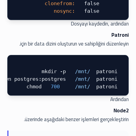
  false
     clonefrom:
  false
     nosync:
Dosyayı kaydedin, ardından
Patroni
için bir data dizini oluşturun ve sahipliğini düzenleyin.
 /mnt/
 patroni
 mkdir -p 
 /mnt/
 patroni
 chown postgres:postgres 
 700
 /mnt/
 patroni
 chmod 
Ardından
Node2
üzerinde aşağıdaki benzer işlemleri gerçekleştirin.