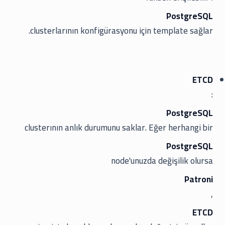
PostgreSQL
clusterlarının konfigürasyonu için template sağlar.
ETCD
:
PostgreSQL
clusterının anlık durumunu saklar. Eğer herhangi bir
PostgreSQL
node'unuzda değişilik olursa
Patroni
,
ETCD