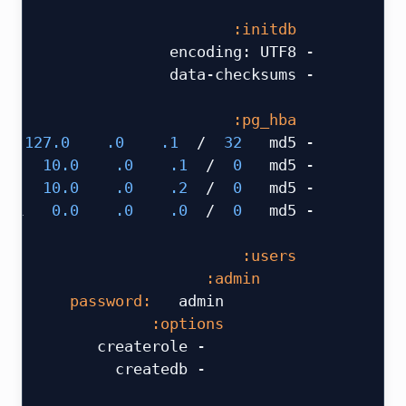
 ​
     initdb:
     - encoding: UTF8
     - data-checksums
 ​
     pg_hba:
 127.0
 .0
 .1
 /
 32
  md5
     - host replication replicator 
 10.0
 .0
 .1
 /
 0
  md5
     - host replication replicator 
 10.0
 .0
 .2
 /
 0
  md5
     - host replication replicator 
 0.0
 .0
 .0
 /
 0
  md5
     - host all all 
 ​
     users:
         admin:
  admin
             password:
             options:
                 - createrole
                 - createdb
 ​