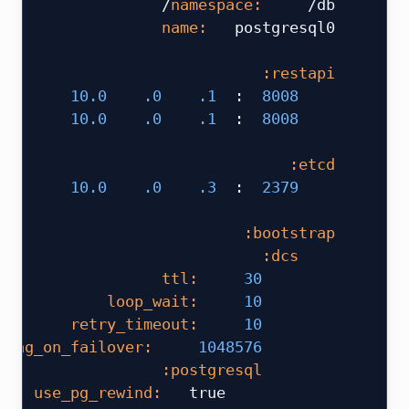
 /db/
 namespace:
  postgresql0
 name:
 ​
 restapi:
 10.0
 .0
 .1
 :
 8008
     listen:
 10.0
 .0
 .1
 :
 8008
     connect_address:
 ​
 etcd:
 10.0
 .0
 .3
 :
 2379
     host:
 ​
 bootstrap:
     dcs:
 30
         ttl:
 10
         loop_wait:
 10
         retry_timeout:
 1048576
         maximum_lag_on_failover:
         postgresql:
  true
             use_pg_rewind: