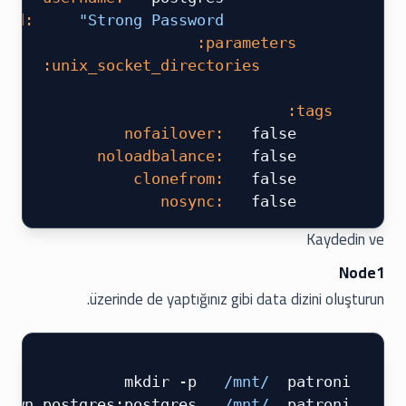
 "Strong Password"
             password:
     parameters:
'
         unix_socket_directories:
 ​
 tags:
  false
     nofailover:
  false
     noloadbalance:
  false
     clonefrom:
  false
     nosync:
Kaydedin ve
Node1
üzerinde de yaptığınız gibi data dizini oluşturun.
 /mnt/
 patroni
 mkdir -p 
 /mnt/
 patroni
 chown postgres:postgres 