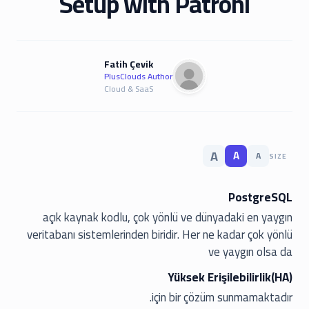
Setup with Patroni
Fatih Çevik
PlusClouds Author
Cloud & SaaS
A
A
A
SIZE
PostgreSQL
açık kaynak kodlu, çok yönlü ve dünyadaki en yaygın
veritabanı sistemlerinden biridir. Her ne kadar çok yönlü
ve yaygın olsa da
Yüksek Erişilebilirlik(HA)
için bir çözüm sunmamaktadır.