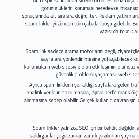
Bu tespit sonucunda sitenin otoritesi hızla düşer.
görünürlüklerini koruması neredeyse imkansız 
sonuçlarında alt sıralara doğru iter. Reklam yatırımları
spam linkler yüzünden tüm çabalar boşa gidebilir. B
yazısı da teknik a
Spam link sadece arama motorlarını değil, ziyaretçileri
sayfalara yönlendirilmesine yol açabilecek kö
kullanıcıların web sitesiyle olan etkileşimini olumsuz y
güvenlik problemi yaşaması, web site
Ayrıca spam linklerin yer aldığı sayfalara gelen tra
analitik verilerin bozulmasına, dijital performans ölç
alınmasına sebep olabilir. Gerçek kullanıcı davranışı
Spam linkler yalnızca SEO için bir tehdit değildir; 
saldırganlar çoğu zaman zararlı yazılımları yaymak ve