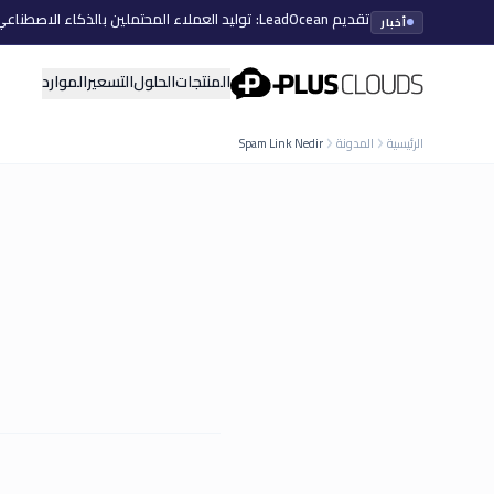
تقديم LeadOcean: توليد العملاء المحتملين بالذكاء الاصطناعي، بيانات منتقاة، توسع سهل
أخبار
PlusClouds
المنتجات
الحلول
التسعير
الموارد
الرئيسية
المدونة
Spam Link Nedir