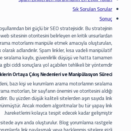
Sık Sorulan Sorular
Sonuç
llarından biri güçlü bir SEO stratejisidir. Bu stratejinin
 web sitesinin otoritesini belirleyen en kritik unsurlardan
 Arama motorlarını manipüle etmek amacıyla oluşturulan,
olarak adlandırılır. Spam linkler, kısa vadeli manipülatif
 sıralama kaybı, güvenilirlik düşüşü ve hatta tamamen
 gibi ciddi sonuçlara yol açabilen tehlikeli bir yöntemdir.
klerin Ortaya Çıkış Nedenleri ve Manipülasyon Süreci
eni, bazı kişi ve kurumların arama motorlarının sıralama
Arama motorları, bir sayfanın önemini ve otoritesini aldığı
rir. Bu yüzden düşük kaliteli sitelerden aşırı sayıda link
görünmüştür. Ancak modern algoritmalar bu tür yapay link
hareketlerini kolayca tespit edecek kadar gelişmiştir.
 sitede aynı anda oluşturulur. Blog yorumlarına rastgele
 forumlarda link paylaşmak veya hacklenmiş sitelere gizli