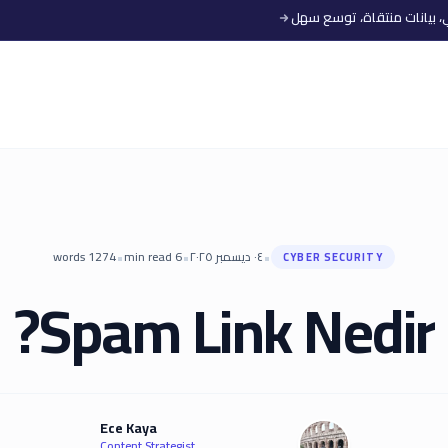
•
•
•
٠٤ ديسمبر ٢٠٢٥
6
min read
1274
words
CYBER SECURITY
Spam Link Nedir?
Ece Kaya
Content Strategist