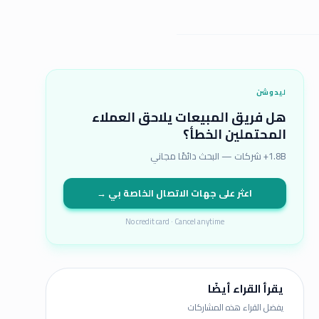
ليدوشن
هل فريق المبيعات يلاحق العملاء
المحتملين الخطأ؟
1.8B+ شركات — البحث دائمًا مجاني
اعثر على جهات الاتصال الخاصة بي →
No credit card · Cancel anytime
يقرأ القراء أيضًا
يفضل القراء هذه المشاركات