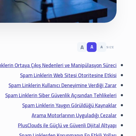
A
A
A
SIZE
klerin Ortaya Çıkış Nedenleri ve Manipülasyon Süreci
Spam Linklerin Web Sitesi Otoritesine Etkisi
Spam Linklerin Kullanıcı Deneyimine Verdiği Zarar
Spam Linklerin Siber Güvenlik Açısından Tehlikeleri
Spam Linklerin Yaygın Görüldüğü Kaynaklar
Arama Motorlarının Uyguladığı Cezalar
PlusClouds ile Güçlü ve Güvenli Dijital Altyapı
Spam Linklerden Korunmanın En Etkili Yolları