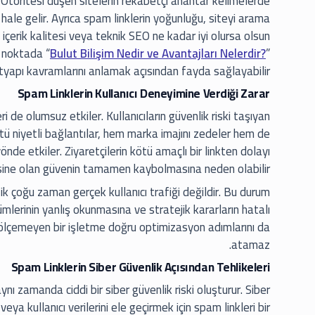
 Otoritesi düşen sitelerin rekabetçi anahtar kelimelerde
hale gelir. Ayrıca spam linklerin yoğunluğu, siteyi arama
, içerik kalitesi veya teknik SEO ne kadar iyi olursa olsun
u noktada “
Bulut Bilişim Nedir ve Avantajları Nelerdir?
”
ltyapı kavramlarını anlamak açısından fayda sağlayabilir.
Spam Linklerin Kullanıcı Deneyimine Verdiği Zarar
 de olumsuz etkiler. Kullanıcıların güvenlik riski taşıyan
tü niyetli bağlantılar, hem marka imajını zedeler hem de
önde etkiler. Ziyaretçilerin kötü amaçlı bir linkten dolayı
sine olan güvenin tamamen kaybolmasına neden olabilir.
fik çoğu zaman gerçek kullanıcı trafiği değildir. Bu durum
ümlerinin yanlış okunmasına ve stratejik kararların hatalı
nı ölçemeyen bir işletme doğru optimizasyon adımlarını da
atamaz.
Spam Linklerin Siber Güvenlik Açısından Tehlikeleri
aynı zamanda ciddi bir siber güvenlik riski oluşturur. Siber
ya kullanıcı verilerini ele geçirmek için spam linkleri bir