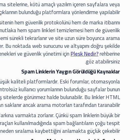
ama sitelerine, kötü amaçlı yazılım içeren sayfalara veya
çıklarının bulunduğu platformlara yönlendirme yapılabilir.
r, sitenin hem güvenlik protokolünü hem de marka itibarını
n mutlaka hem spam linkleri temizlemesi hem de güvenlik
lemi sürekli tekrarlanır ve site uzun süre boyunca arama
r. Bu noktada web sunucunu ve altyapını doğru şekilde
enekleri ve güvenlik yönetimi için
Plesk Nedir?
rehberine
göz atabilirsiniz.
Spam Linklerin Yaygın Görüldüğü Kaynaklar
düşük kaliteli platformlardır. Eski forumlar, otomasyonla
kontrolsüz kullanıcı yorumlarının bulunduğu sayfalar bunun
miş sitelerde görünmez halde bulunabilir. Bu linkler HTML
an saklanır ancak arama motorları tarafından taranabilir.
rkına varmakta zorlanır. Çünkü spam linklerin büyük bir
raçları kullanılmadığında spam bağlantıların çoğu tespit
 neden sıralama kaybettiğini anlamakta güçlük çekebilir.