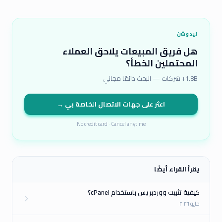
ليدوشن
هل فريق المبيعات يلاحق العملاء
المحتملين الخطأ؟
1.8B+ شركات — البحث دائمًا مجاني
اعثر على جهات الاتصال الخاصة بي →
No credit card · Cancel anytime
يقرأ القراء أيضًا
كيفية تثبيت ووردبريس باستخدام cPanel؟
مايو ٢٠٢٦