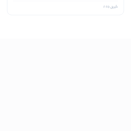
أبريل ٢٠٢٥