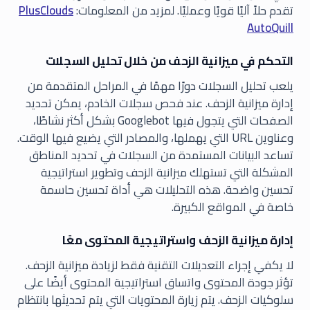
تقدم حلاً آليًا قويًا وعمليًا. لمزيد من المعلومات:
PlusClouds
AutoQuill
التحكم في ميزانية الزحف من خلال تحليل السجلات
يلعب تحليل السجلات دورًا مهمًا في المراحل المتقدمة من
إدارة ميزانية الزحف. عند فحص سجلات الخادم، يمكن تحديد
الصفحات التي يتجول فيها Googlebot بشكل أكثر نشاطًا،
وعناوين URL التي يهملها، والمصادر التي يضيع فيها الوقت.
تساعد البيانات المستمدة من السجلات في تحديد المناطق
المشكلة التي تستهلك ميزانية الزحف وتطوير استراتيجية
تحسين واضحة. هذه التحليلات هي أداة تحسين حاسمة
خاصة في المواقع الكبيرة.
إدارة ميزانية الزحف واستراتيجية المحتوى معًا
لا يكفي إجراء التعديلات التقنية فقط لزيادة ميزانية الزحف.
تؤثر جودة المحتوى واتساق استراتيجية المحتوى أيضًا على
سلوكيات الزحف. يتم زيارة المحتويات التي يتم تحديثها بانتظام