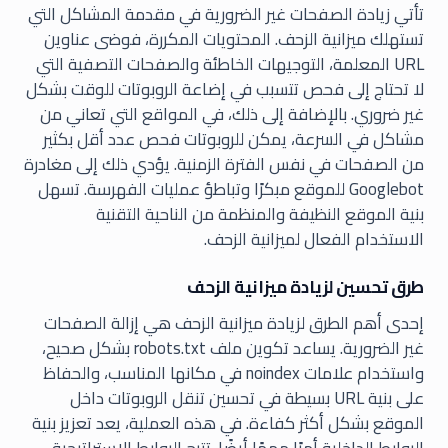
تأتي زيادة الصفحات غير الضرورية في مقدمة المشاكل التي
تستهلك ميزانية الزحف. المحتويات المكررة، فوضى عناوين
URL المعلمة، التوجيهات الخاطئة والصفحات التصفية التي
لا تحتاج إلى فحص تتسبب في إضاعة الروبوتات للوقت بشكل
غير ضروري. بالإضافة إلى ذلك، في المواقع التي تعاني من
مشاكل في السرعة، يمكن للروبوتات فحص عدد أقل بكثير
من الصفحات في نفس الفترة الزمنية. يؤدي ذلك إلى مغادرة
Googlebot للموقع مبكرًا وتباطؤ عمليات الفهرسة. تسهل
بنية الموقع النظيفة والمنظمة من الناحية التقنية
الاستخدام الفعال لميزانية الزحف.
طرق تحسين لزيادة ميزانية الزحف
إحدى أهم الطرق لزيادة ميزانية الزحف هي إزالة الصفحات
غير الضرورية. يساعد تكوين ملف robots.txt بشكل صحيح،
واستخدام علامات noindex في مكانها المناسب، والحفاظ
على بنية URL بسيطة في تحسين تنقل الروبوتات داخل
الموقع بشكل أكثر كفاءة. في هذه العملية، يعد تعزيز بنية