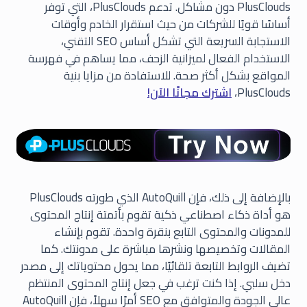
PlusClouds دون مشاكل. تدعم PlusClouds، التي توفر
أساسًا قويًا للشركات من حيث استقرار الخادم وأوقات
الاستجابة السريعة التي تشكل أساس SEO التقني،
الاستخدام الفعال لميزانية الزحف، مما يساهم في فهرسة
المواقع بشكل أكثر صحة. للاستفادة من مزايا بنية
PlusClouds،
اشترك مجانًا الآن!
بالإضافة إلى ذلك، فإن AutoQuill الذي طورته PlusClouds
هو أداة ذكاء اصطناعي ذكية تقوم بأتمتة إنتاج المحتوى
للمدونات والمحتوى التابع بنقرة واحدة. تقوم بإنشاء
المقالات وتخصيصها ونشرها مباشرة على مدونتك. كما
تضيف الروابط التابعة تلقائيًا، مما يحول محتوياتك إلى مصدر
دخل سلبي. إذا كنت ترغب في جعل إنتاج المحتوى المنتظم
عالي الجودة والمتوافق مع SEO أمرًا سهلاً، فإن AutoQuill