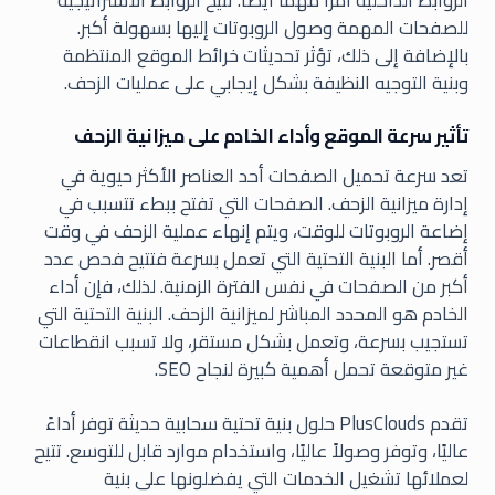
الروابط الداخلية أمرًا مهمًا أيضًا. تتيح الروابط الاستراتيجية
للصفحات المهمة وصول الروبوتات إليها بسهولة أكبر.
بالإضافة إلى ذلك، تؤثر تحديثات خرائط الموقع المنتظمة
وبنية التوجيه النظيفة بشكل إيجابي على عمليات الزحف.
تأثير سرعة الموقع وأداء الخادم على ميزانية الزحف
تعد سرعة تحميل الصفحات أحد العناصر الأكثر حيوية في
إدارة ميزانية الزحف. الصفحات التي تفتح ببطء تتسبب في
إضاعة الروبوتات للوقت، ويتم إنهاء عملية الزحف في وقت
أقصر. أما البنية التحتية التي تعمل بسرعة فتتيح فحص عدد
أكبر من الصفحات في نفس الفترة الزمنية. لذلك، فإن أداء
الخادم هو المحدد المباشر لميزانية الزحف. البنية التحتية التي
تستجيب بسرعة، وتعمل بشكل مستقر، ولا تسبب انقطاعات
غير متوقعة تحمل أهمية كبيرة لنجاح SEO.
تقدم PlusClouds حلول بنية تحتية سحابية حديثة توفر أداءً
عاليًا، وتوفر وصولاً عاليًا، واستخدام موارد قابل للتوسع. تتيح
لعملائها تشغيل الخدمات التي يفضلونها على بنية