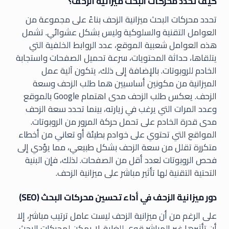
كيف تحدد محركات البحث ميزانية الزحف؟
تحدد محركات البحث ميزانية الزحف بناءً على مجموعة من
العوامل التقنية والسلوكية وليس بشكل عشوائي. تشمل
هذه العوامل شعبية الموقع، عدد الروابط الخلفية التي
يتلقاها، حداثة المحتويات، سرعة تحميل الصفحات واستجابة
الخادم للروبوتات. بالإضافة إلى ذلك، يتكون آلية عمل
الميزانية من مكونين أساسيين هما طلب الزحف وسعة
الزحف. يعكس طلب الزحف مدى اهتمام Google بالموقع
وعدد المرات التي يرغب في زيارته، بينما تحدد سعة الزحف
مدى قدرة الخادم على تحمل حركة المرور من الروبوتات.
المواقع التي تحتوي على خوادم بطيئة أو تعاني من أخطاء
متكررة تقلل من سعة الزحف بشكل طبيعي، مما يؤدي إلى
فحص الروبوتات لعدد أقل من الصفحات. لذلك، فإن البنية
التحتية التقنية لها تأثير مباشر على ميزانية الزحف.
دور ميزانية الزحف في أداء تحسين محركات البحث (SEO)
على الرغم من أن ميزانية الزحف ليست عامل ترتيب مباشر، إلا
أن تأثيرها غير المباشر قوي للغاية. لا يمكن لمحركات البحث