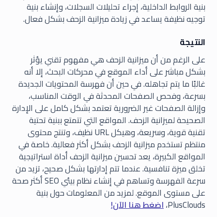
بنية الروابط الداخلية، إجراء تحليلات السجلات، وإنشاء بنية
توجيه نظيفة يساعد في زيادة ميزانية الزحف بشكل فعال.
النتيجة
على الرغم من أن ميزانية الزحف هي مفهوم تقني يؤثر
بشكل مباشر على أداء الموقع في محركات البحث، إلا أنه
غالبًا ما يتم تجاهله. في حين أن فهرسة المحتويات الجديدة
بسرعة، وفحص الصفحات المحدثة في الوقت المناسب،
وإزالة الصفحات غير الضرورية تعتمد بشكل كامل على الإدارة
الصحيحة لميزانية الزحف. المواقع التي تتمتع ببنية تحتية
تقنية قوية، وسريعة، وهيكل URL نظيف، وتنتج محتوى
منتظم تستخدم ميزانية الزحف بشكل أكثر فعالية. خاصة في
المواقع الكبيرة، يعد تحسين ميزانية الزحف أداة استراتيجية
تخلق ميزة تنافسية. عندما تتم إدارتها بشكل صحيح، تزيد من
سرعة الفهرسة وتساهم في إنشاء نظام بيئي SEO أكثر صحة
على مستوى الموقع. لمزيد من المعلومات حول بنية
PlusClouds،
اضغط هنا الآن!