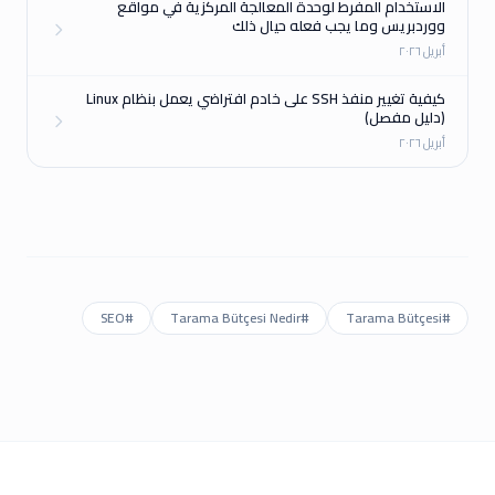
الاستخدام المفرط لوحدة المعالجة المركزية في مواقع
ووردبريس وما يجب فعله حيال ذلك
أبريل ٢٠٢٦
كيفية تغيير منفذ SSH على خادم افتراضي يعمل بنظام Linux
(دليل مفصل)
أبريل ٢٠٢٦
SEO
#
Tarama Bütçesi Nedir
#
Tarama Bütçesi
#