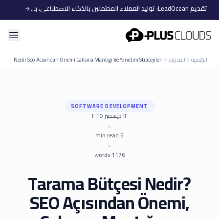
تقديم LeadOcean: توليد العملاء المحتملين بالذكاء الاصطناعي، بيانات منتقاة، توسع سهل
PlusClouds
الرئيسية
المدونة
utcesi Nedir Seo Acisindan Onemi Calisma Mantigi Ve Yonetim Stratejileri
SOFTWARE DEVELOPMENT
١٢ ديسمبر ٢٠٢٥
•
min read
5
•
words
1176
Tarama Bütçesi Nedir?
SEO Açısından Önemi,