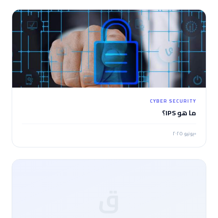
CYBER SECURITY
ما هو IPS؟
يونيو ٢٠٢٥
ق