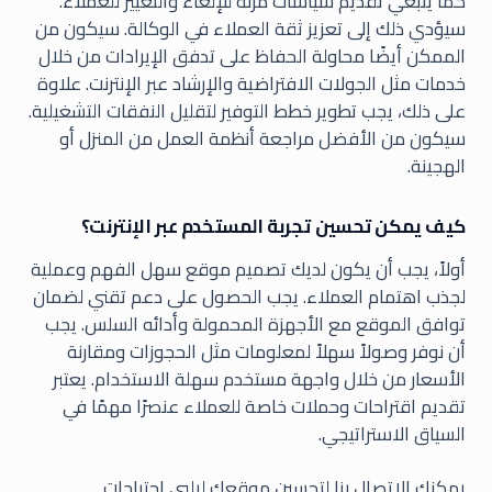
كما ينبغي تقديم سياسات مرنة للإلغاء والتغيير للعملاء.
سيؤدي ذلك إلى تعزيز ثقة العملاء في الوكالة. سيكون من
الممكن أيضًا محاولة الحفاظ على تدفق الإيرادات من خلال
خدمات مثل الجولات الافتراضية والإرشاد عبر الإنترنت. علاوة
على ذلك، يجب تطوير خطط التوفير لتقليل النفقات التشغيلية.
سيكون من الأفضل مراجعة أنظمة العمل من المنزل أو
الهجينة.
كيف يمكن تحسين تجربة المستخدم عبر الإنترنت؟
أولاً، يجب أن يكون لديك تصميم موقع سهل الفهم وعملية
لجذب اهتمام العملاء. يجب الحصول على دعم تقني لضمان
توافق الموقع مع الأجهزة المحمولة وأدائه السلس. يجب
أن نوفر وصولاً سهلاً لمعلومات مثل الحجوزات ومقارنة
الأسعار من خلال واجهة مستخدم سهلة الاستخدام. يعتبر
تقديم اقتراحات وحملات خاصة للعملاء عنصرًا مهمًا في
السياق الاستراتيجي.
يمكنك الاتصال بنا لتحسين موقعك ليلبي احتياجات