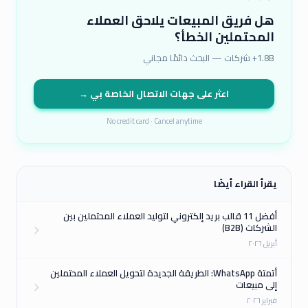
هل فريق المبيعات يلاحق العملاء
المحتملين الخطأ؟
1.8B+ شركات — البحث دائمًا مجاني
اعثر على جهات الاتصال الخاصة بي →
No credit card · Cancel anytime
يقرأ القراء أيضًا
أفضل 11 قالب بريد إلكتروني لتوليد العملاء المحتملين بين
الشركات (B2B)
أبريل ٢٠٢٦
أتمتة WhatsApp: الطريقة الجديدة لتحويل العملاء المحتملين
إلى مبيعات
فبراير ٢٠٢٦