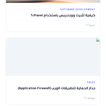
SOFTWARE DEVELOPMENT
كيفية تثبيت ووردبريس باستخدام cPanel؟
مايو ٢٠٢٦
SALES
جدار الحماية لتطبيقات الويب (Application Firewall)
نوفمبر ٢٠٢١