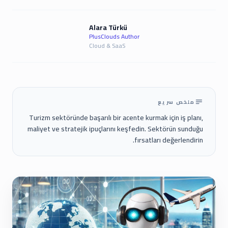
Alara Türkü
PlusClouds Author
Cloud & SaaS
ملخص سريع
Turizm sektöründe başarılı bir acente kurmak için iş planı,
maliyet ve stratejik ipuçlarını keşfedin. Sektörün sunduğu
fırsatları değerlendirin.