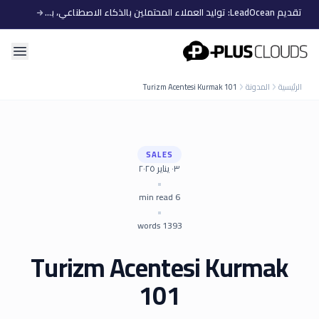
تقديم LeadOcean: توليد العملاء المحتملين بالذكاء الاصطناعي، بيانات منتقاة، توسع سهل
PlusClouds
الرئيسية
المدونة
Turizm Acentesi Kurmak 101
SALES
٠٣ يناير ٢٠٢٥
•
min read
6
•
words
1393
Turizm Acentesi Kurmak
101