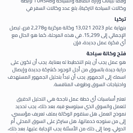
وفقًا لبيانات وزارة الثقافة والسياحة وTÜRSAB (رابطة
وكالات السياحة التركية)، بلغ عدد وكالات السفر في
تركيا
بنهاية عام 2023 13,021 وكالة مركزية و2,278 فرع، ليصل
الإجمالي إلى 15,299. في هذه المرحلة، كما هو الحال مع
أي فكرة عمل جديدة، فإن
فتح وكالة سياحة
هو عمل يجب أن يتم التخطيط له بعناية. يجب أن تكون على
دراية جيدة بالسوق من أجل الوجود كشركة جديدة وإيصال
اسمك إلى الجمهور. يجب أن تبدأ بتحليل الجمهور المستهدف
واحتياجات السوق وظروف المنافسة.
تعتبر أساسيات أي خطة عمل ناجحة هي التحليل الدقيق
للعمل والسوق الذي سيتوسع فيه. بعد ذلك، يجب تحديد
نموذج العمل. هل ستقوم الوكالة بملف تعريف مؤسسي،
إلى من ستوجه خدماتها، هل ستركز على السوق المحلي أم
الدولي، وما إلى ذلك من الأسئلة يجب الإجابة عليها. بعد ذلك،