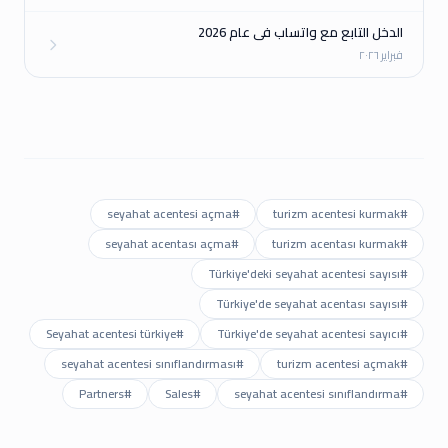
الدخل التابع مع واتساب في عام 2026
فبراير ٢٠٢٦
seyahat acentesi açma
#
turizm acentesi kurmak
#
seyahat acentası açma
#
turizm acentası kurmak
#
Türkiye'deki seyahat acentesi sayısı
#
Türkiye'de seyahat acentası sayısı
#
Seyahat acentesi türkiye
#
Türkiye'de seyahat acentesi sayıcı
#
seyahat acentesi sınıflandırması
#
turizm acentesi açmak
#
Partners
#
Sales
#
seyahat acentesi sınıflandırma
#