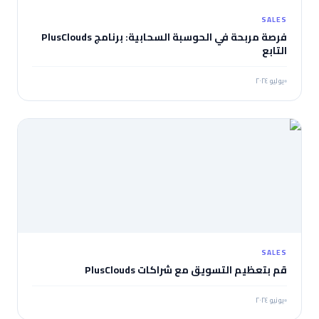
SALES
فرصة مربحة في الحوسبة السحابية: برنامج PlusClouds
التابع
يوليو ٢٠٢٤
SALES
قم بتعظيم التسويق مع شراكات PlusClouds
يونيو ٢٠٢٤