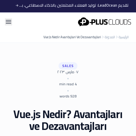
تقديم LeadOcean: توليد العملاء المحتملين بالذكاء الاصطناعي، بيانات منتقاة، توسع سهل
PlusClouds
الرئيسية
المدونة
Vue Js Nedir Avantajlari Ve Dezavantajlari
SALES
٠٧ مارس ٢٠٢٣
•
min read
4
•
words
928
Vue.js Nedir? Avantajları
ve Dezavantajları