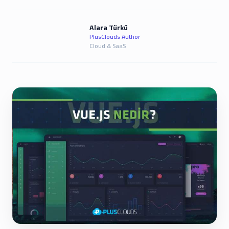
Alara Türkü
PlusClouds Author
Cloud & SaaS