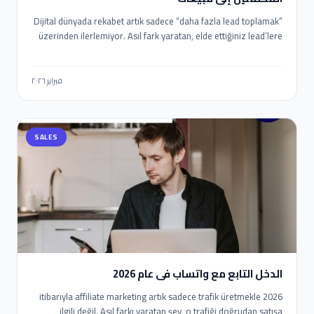
Dijital dünyada rekabet artık sadece “daha fazla lead toplamak”
üzerinden ilerlemiyor. Asıl fark yaratan, elde ettiğiniz lead’lere
ne kadar hızlı, doğru ve kişiselleştirilmiş şekilde ulaştığınız. Bu
noktada WhatsApp, yüksek etkileşim oranlarıyla en güçlü
iletişim kanallarından biri olurken; n8n gibi araçlar sayesinde bu
فبراير ٢٠٢٦
süreci tamamen otomatik ve ölçeklenebilir hale getirmek
mümkün. Bu yazıda, n8n kullanarak WhatsApp otomasyonu
kurmayı, Eaglet ve Leadocean gibi platformlardan gelen
SALES
lead’leri satışa dönüştürmeyi ve bu süreci nasıl optimize
edebileceğinizi detaylı şekilde ele alıyoruz.
الدخل التابع مع واتساب في عام 2026
2026 itibarıyla affiliate marketing artık sadece trafik üretmekle
ilgili değil. Asıl farkı yaratan şey, o trafiği doğrudan satışa