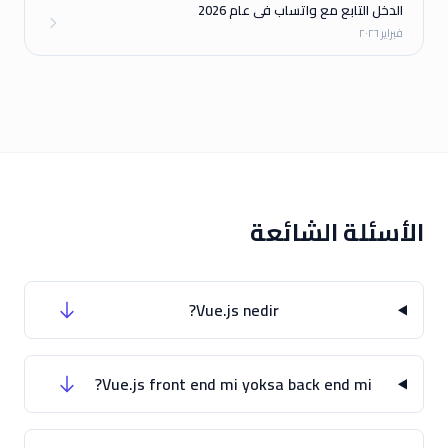
الدخل التابع مع واتساب في عام 2026
فبراير ٢٠٢٦
الأسئلة الشائعة
Vue.js nedir?
Vue.js front end mi yoksa back end mi?