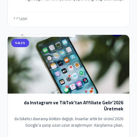
dönüştürebilmek. İşte burada WhatsApp devreye giriyor.
2026’da WhatsApp ile Affiliate Gelir nasıl elde edilir? E-posta
açılma oranları düşerken, WhatsApp mesajlarının okunma oranı
فبراير ٢٠٢٦
%90’ların üzerinde. Yani doğru stratejiyle WhatsApp, affiliate
gelir için en güçlü “son temas noktası” haline geliyor. Ama
burada kritik fark şu: Manuel mesaj atanlar değil, otomasyon
SALES
kuranlar kazanıyor.
2026’da Instagram ve TikTok’tan Affiliate Gelir
Üretmek
2026’da tüketici davranışı kökten değişti. İnsanlar artık bir ürünü
Google’a yazıp uzun uzun araştırmıyor. Karşılarına çıkan,
sorunlarını anlayan ve onları ikna eden bir videodan tek tıkla