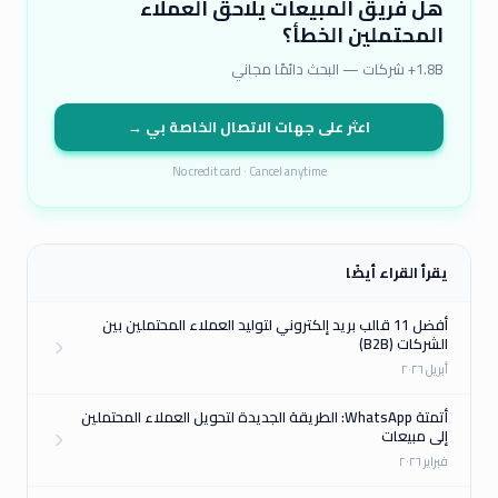
هل فريق المبيعات يلاحق العملاء
المحتملين الخطأ؟
1.8B+ شركات — البحث دائمًا مجاني
اعثر على جهات الاتصال الخاصة بي →
No credit card · Cancel anytime
يقرأ القراء أيضًا
أفضل 11 قالب بريد إلكتروني لتوليد العملاء المحتملين بين
الشركات (B2B)
أبريل ٢٠٢٦
أتمتة WhatsApp: الطريقة الجديدة لتحويل العملاء المحتملين
إلى مبيعات
فبراير ٢٠٢٦